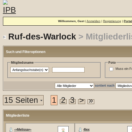
Willkommen, Gast
(
Anmelden
|
Registrierung
)
Porta
Ruf-des-Warlock
> Mitgliederli
Such und Filteroptionen
Mitgliedsname
Foto
Muss ein F
sortiert nach
15 Seiten
1
2
3
>
»
Mitgliederliste
-=Melissa=-
4lex