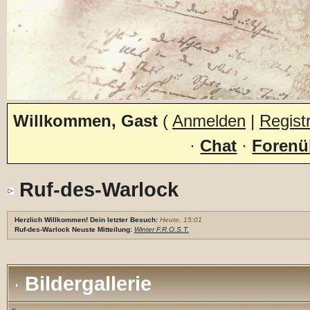
Willkommen, Gast
(
Anmelden
|
Regist
·
Chat
·
Forenü
Ruf-des-Warlock
Herzlich Willkommen! Dein letzter Besuch:
Heute, 15:01
Ruf-des-Warlock Neuste Mitteilung:
Winter F.R.O.S.T.
Bildergallerie