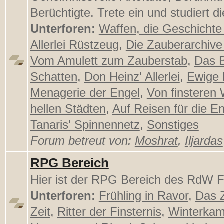
Berüchtigte. Trete ein und studiert di
Unterforen:
Waffen, die Geschichte
Allerlei Rüstzeug
,
Die Zauberarchive
Vom Amulett zum Zauberstab
,
Das 
Schatten
,
Don Heinz' Allerlei
,
Ewige
Menagerie der Engel
,
Von finsteren
hellen Städten
,
Auf Reisen für die E
Tanaris' Spinnennetz
,
Sonstiges
Forum betreut von:
Moshrat
,
Iljardas
RPG Bereich
Hier ist der RPG Bereich des RdW F
Unterforen:
Frühling in Ravor
,
Das Z
Zeit
,
Ritter der Finsternis
,
Winterka