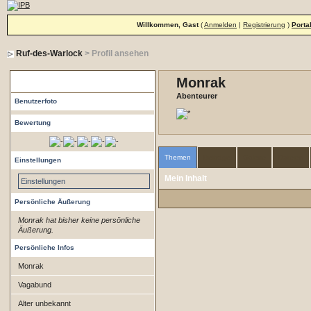
Willkommen, Gast
(
Anmelden
|
Registrierung
)
Porta
Ruf-des-Warlock
> Profil ansehen
Monrak
Profil
Abenteurer
Benutzerfoto
Bewertung
Themen
Beiträge
Galerie
Dateien
Einstellungen
Mein Inhalt
Einstellungen
Persönliche Äußerung
Monrak hat bisher keine persönliche
Äußerung.
Persönliche Infos
Monrak
Vagabund
Alter unbekannt