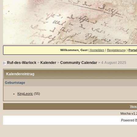
Willkommen, Gast
(
Anmelden
|
Registrierung
)
Porta
Ruf-des-Warlock
>
Kalender
>
Community Calendar
> 4 August 2025
Kalendereintrag
Geburtstage
KingLeoric
(55)
Vere
Mocha v1.
Powered 