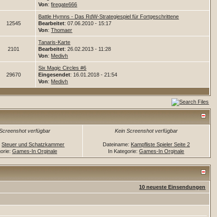
Von
:
firegate666
Battle Hymns - Das RdW-Strategiespiel für Fortgeschrittene
12545
Bearbeitet
: 07.06.2010 - 15:17
Von
:
Thomaer
Tanaris-Karte
2101
Bearbeitet
: 26.02.2013 - 11:28
Von
:
Medivh
Six Magic Circles #6
29670
Eingesendet
: 16.01.2018 - 21:54
Von
:
Medivh
 Screenshot verfügbar
Kein Screenshot verfügbar
:
Steuer und Schatzkammer
Dateiname:
Kampfliste Spieler Seite 2
gorie:
Games-In Orginale
In Kategorie:
Games-In Orginale
10 neueste Einsendungen