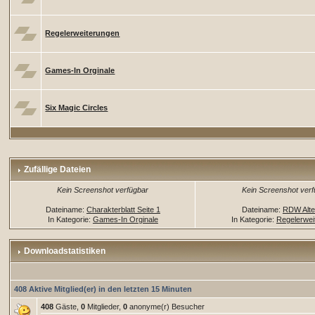
Regelerweiterungen
Games-In Orginale
Six Magic Circles
Zufällige Dateien
Kein Screenshot verfügbar
Kein Screenshot ver
Dateiname:
Charakterblatt Seite 1
Dateiname:
RDW Alte
In Kategorie:
Games-In Orginale
In Kategorie:
Regelerwei
Downloadstatistiken
408 Aktive Mitglied(er) in den letzten 15 Minuten
408
Gäste,
0
Mitglieder,
0
anonyme(r) Besucher