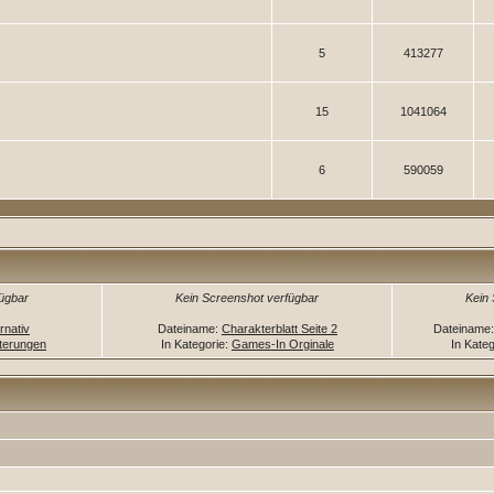
5
413277
15
1041064
6
590059
fügbar
Kein Screenshot verfügbar
Kein
rnativ
Dateiname:
Charakterblatt Seite 2
Dateiname
terungen
In Kategorie:
Games-In Orginale
In Kate