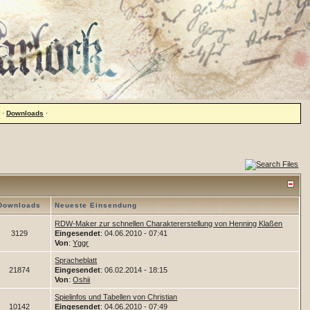
·
Downloads
·
Downloads
Neueste Einsendung
RDW-Maker zur schnellen Charaktererstellung von Henning Klaßen
3129
Eingesendet
: 04.06.2010 - 07:41
Von
:
Yggr
Spracheblatt
21874
Eingesendet
: 06.02.2014 - 18:15
Von
:
Oshii
Spielinfos und Tabellen von Christian
10142
Eingesendet
: 04.06.2010 - 07:49