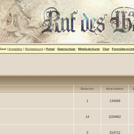
Gast
(
Anmelden
|
Registrierung
)
Portal
·
Datenschutz
·
Mitgliederkarte
·
Chat
·
Forenübersicht
Dateien
Ansichten
1
134568
14
1154662
3
314712