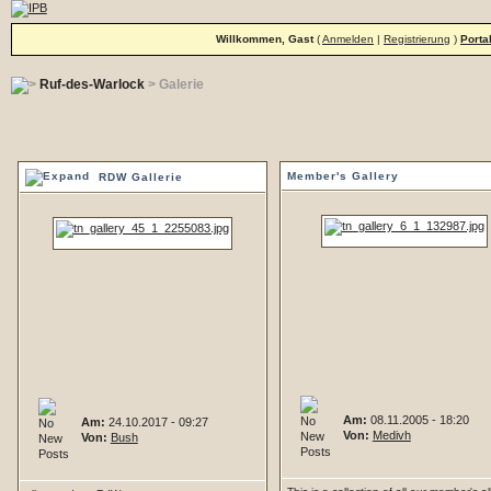
Willkommen, Gast
(
Anmelden
|
Registrierung
)
Porta
Ruf-des-Warlock
> Galerie
Member's Gallery
RDW Gallerie
Am:
08.11.2005 - 18:20
Am:
24.10.2017 - 09:27
Von:
Medivh
Von:
Bush