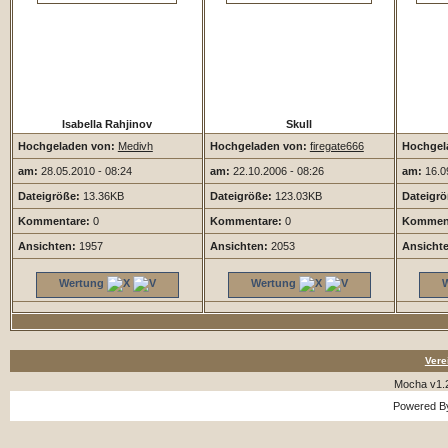
Isabella Rahjinov
Skull
Hochgeladen von:
Medivh
Hochgeladen von:
firegate666
Hochgel
am:
28.05.2010 - 08:24
am:
22.10.2006 - 08:26
am:
16.09
Dateigröße:
13.36KB
Dateigröße:
123.03KB
Dateigrö
Kommentare:
0
Kommentare:
0
Komment
Ansichten:
1957
Ansichten:
2053
Ansicht
Wertung
Wertung
Vere
Mocha v1.
Powered 