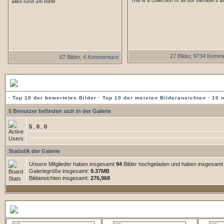
This is a collection of all our member's 
alles rund um RdW
27 Bilder, 9734 Komm
67 Bilder, 4 Kommentare
Statistik der Galerie
·
Top 10 der bewerteten Bilder
·
Top 10 der meisten Bilderansichten
·
10 
5 Benutzer befinden sich in der Galerie
5
,
0
,
0
Statistik der Galerie
Unsere Mitglieder haben insgesamt
94
Bilder hochgeladen und haben insgesam
Galeriegröße insgesamt:
9.37MB
Bildansichten insgesamt:
276,968
5 zuletzt hochgeladene Bilder