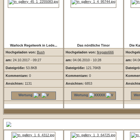
Warlock Regelwerk in Lede...
Das nördliche Tinor
Die Ka
Hochgeladen von:
Bush
Hochgeladen von:
firegate666
Hochgel
am:
24.10.2017 - 09:27
am:
04.06.2010 - 10:28
am:
04.06
Dateigröße:
53.8KB
Dateigröße:
121.76KB
Dateigrö
Kommentare:
0
Kommentare:
0
Komment
Ansichten:
1131
Ansichten:
6853
Ansicht
Wertung
Wertung
Wer
5 Zufallsbilder