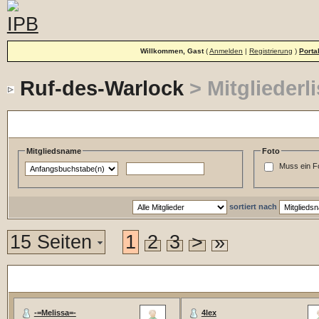
Willkommen, Gast
(
Anmelden
|
Registrierung
)
Porta
Ruf-des-Warlock
> Mitgliederli
Such und Filteroptionen
Mitgliedsname
Foto
Muss ein F
sortiert nach
15 Seiten
1
2
3
>
»
Mitgliederliste
-=Melissa=-
4lex