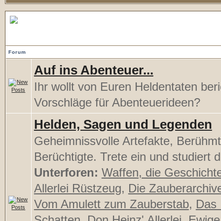
Lausche den Songs der Bar
Forum
Auf ins Abenteuer...
Ihr wollt von Euren Heldentaten ber
Vorschläge für Abenteuerideen?
Helden, Sagen und Legenden
Geheimnissvolle Artefakte, Berühmt
Berüchtigte. Trete ein und studiert d
Unterforen:
Waffen, die Geschicht
Allerlei Rüstzeug
,
Die Zauberarchiv
Vom Amulett zum Zauberstab
,
Das 
Schatten
,
Don Heinz' Allerlei
,
Ewige