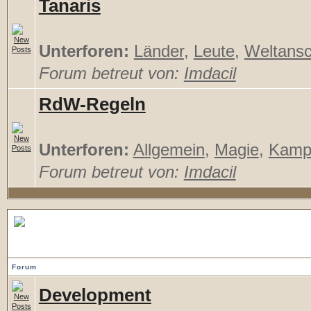
Tanaris
Unterforen:
Länder
,
Leute
,
Weltans
Forum betreut von:
Imdacil
RdW-Regeln
Unterforen:
Allgemein
,
Magie
,
Kamp
Forum betreut von:
Imdacil
Drachendaemmerung
Forum
Development