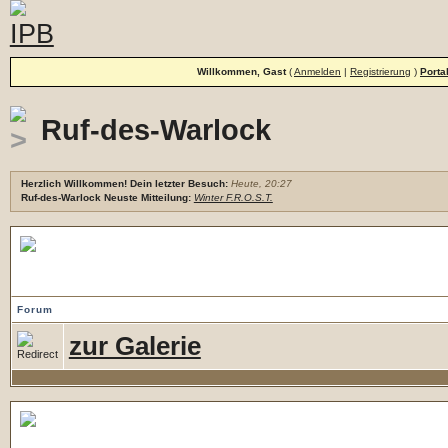
Willkommen, Gast
(
Anmelden
|
Registrierung
)
Porta
Ruf-des-Warlock
Herzlich Willkommen! Dein letzter Besuch:
Heute, 20:27
Ruf-des-Warlock Neuste Mitteilung:
Winter F.R.O.S.T.
Bildergallerie
Forum
zur Galerie
Allgemeines