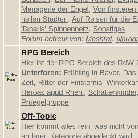
Menagerie der Engel
,
Von finsteren
hellen Städten
,
Auf Reisen für die E
Tanaris' Spinnennetz
,
Sonstiges
Forum betreut von:
Moshrat
,
Iljarda
RPG Bereich
Hier ist der RPG Bereich des RdW F
Unterforen:
Frühling in Ravor
,
Das 
Zeit
,
Ritter der Finsternis
,
Winterka
Heroas apud Rheni
,
Schattenkinder
Pruegelgruppe
Off-Topic
Hier kommt alles rein, was nicht von
anderen Kategorie abgedeckt wird.