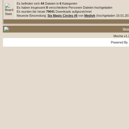
Es befinden sich
44
Dateien in
6
Kategorien
Es haben insgesamt
8
verschiedene Personen Dateien hochgeladen
Es wurden bis heute
79641
Downloads aufgezeichnet
Neueste Einsendung:
Six Magic Circles #6
von
Medivh
(hochgeladen 16.01.201
Vere
Mocha v1.
Powered By