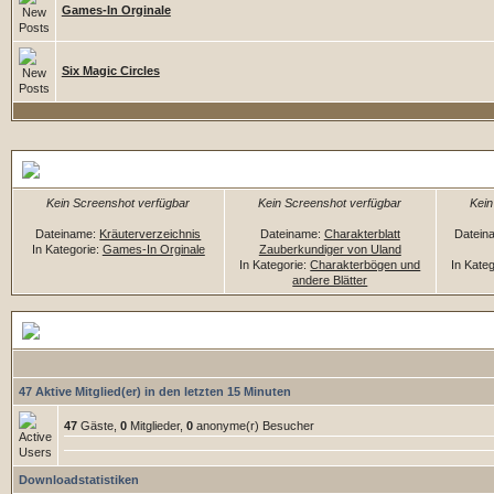
Games-In Orginale
Six Magic Circles
Zufällige Dateien
Kein Screenshot verfügbar
Kein Screenshot verfügbar
Kein
Dateiname:
Kräuterverzeichnis
Dateiname:
Charakterblatt
Datein
In Kategorie:
Games-In Orginale
Zauberkundiger von Uland
In Kategorie:
Charakterbögen und
In Kate
andere Blätter
Downloadstatistiken
47 Aktive Mitglied(er) in den letzten 15 Minuten
47
Gäste,
0
Mitglieder,
0
anonyme(r) Besucher
Downloadstatistiken