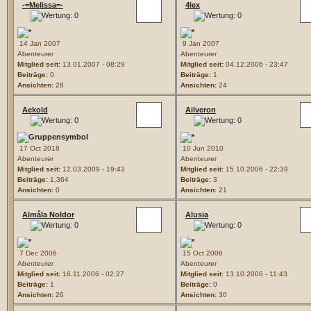
-=Melissa=-
4lex
14 Jan 2007
9 Jan 2007
Abenteurer
Abenteurer
Mitglied seit:
13.01.2007 - 08:29
Mitglied seit:
04.12.2006 - 23:47
Beiträge:
0
Beiträge:
1
Ansichten:
28
Ansichten:
24
Aekold
Ailveron
17 Oct 2018
10 Jun 2010
Abenteurer
Abenteurer
Mitglied seit:
12.03.2009 - 19:43
Mitglied seit:
15.10.2006 - 22:39
Beiträge:
1,364
Beiträge:
3
Ansichten:
0
Ansichten:
21
Almâla Noldor
Alusia
7 Dec 2006
15 Oct 2006
Abenteurer
Abenteurer
Mitglied seit:
16.11.2006 - 02:27
Mitglied seit:
13.10.2006 - 11:43
Beiträge:
1
Beiträge:
0
Ansichten:
26
Ansichten:
30