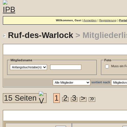
Willkommen, Gast
(
Anmelden
|
Registrierung
)
Porta
Ruf-des-Warlock
> Mitgliederli
Such und Filteroptionen
Mitgliedsname
Foto
Muss ein F
sortiert nach
15 Seiten
1
2
3
>
»
Mitgliederliste