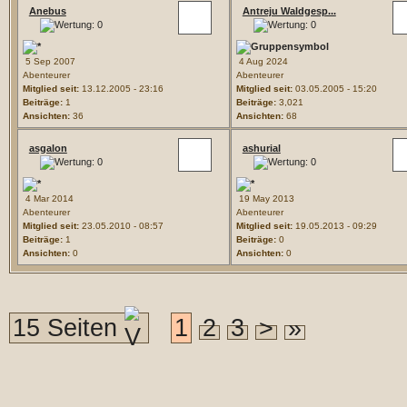
Anebus
Antreju Waldgesp...
5 Sep 2007
4 Aug 2024
Abenteurer
Abenteurer
Mitglied seit:
13.12.2005 - 23:16
Mitglied seit:
03.05.2005 - 15:20
Beiträge:
1
Beiträge:
3,021
Ansichten:
36
Ansichten:
68
asgalon
ashurial
4 Mar 2014
19 May 2013
Abenteurer
Abenteurer
Mitglied seit:
23.05.2010 - 08:57
Mitglied seit:
19.05.2013 - 09:29
Beiträge:
1
Beiträge:
0
Ansichten:
0
Ansichten:
0
15 Seiten
1
2
3
>
»