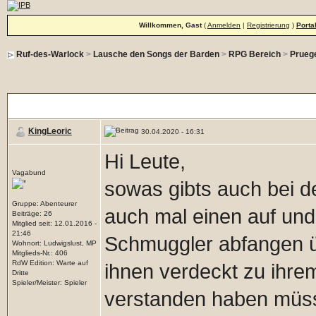
Willkommen, Gast
(
Anmelden
|
Registrierung
)
Porta
Ruf-des-Warlock
>
Lausche den Songs der Barden
>
RPG Bereich
>
Prueg
OOC-Thread
KingLeoric
30.04.2020 - 16:31
Hi Leute,
Vagabund
sowas gibts auch bei 
Gruppe: Abenteurer
auch mal einen auf und 
Beiträge: 26
Mitglied seit: 12.01.2016 -
21:46
Schmuggler abfangen üb
Wohnort: Ludwigslust, MP
Mitglieds-Nr.: 406
RdW Edition: Warte auf
ihnen verdeckt zu ihrem
Dritte
Spieler/Meister: Spieler
verstanden haben müssen