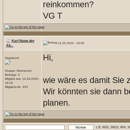
reinkommen?
VG T
Karl Napp der
01.05.2020 - 18:56
Ab...
Hi,
Vagabund
Gruppe: Abenteurer
Beiträge: 4
wie wäre es damit Sie 
Mitglied seit: 14.04.2020 -
19:16
Mitglieds-Nr.: 453
Wir könnten sie dann b
planen.
z.B. W20, 2W10, W%, W