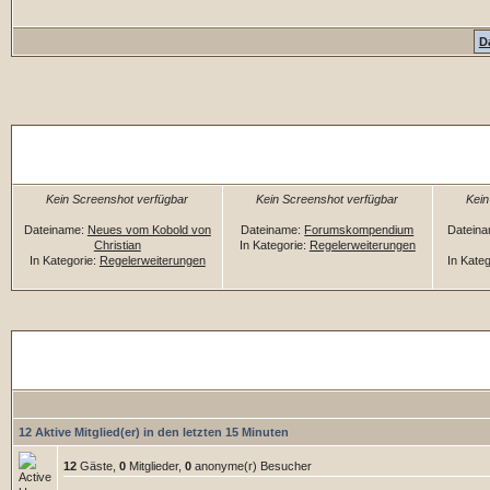
D
Zufällige Dateien
Kein Screenshot verfügbar
Kein Screenshot verfügbar
Kein
Dateiname:
Neues vom Kobold von
Dateiname:
Forumskompendium
Datein
Christian
In Kategorie:
Regelerweiterungen
In Kategorie:
Regelerweiterungen
In Kate
Downloadstatistiken
12 Aktive Mitglied(er) in den letzten 15 Minuten
12
Gäste,
0
Mitglieder,
0
anonyme(r) Besucher