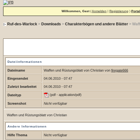
Willkommen, Gast
(
Anmelden
|
Registrierung
)
Porta
Ruf-des-Warlock
>
Downloads
>
Charakterbögen und andere Blätter
> Waff
Waffen und Rüstungsblatt von
Dateiinformationen
Dateiname
Waffen und Rüstungsblatt von Christian von
firegate666
Eingesendet
04.06.2010 - 07:47
Zuletzt bearbeitet
04.06.2010 - 07:47
(pdf - application/pdf)
Dateityp
Screenshot
Nicht verfügbar
Waffen und Rüstungsblatt von Christian
Andere Informationen
Hilfe Thema
Nicht verfügbar