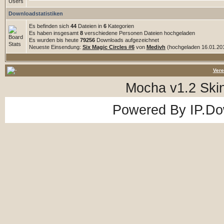
Downloadstatistiken
Es befinden sich
44
Dateien in
6
Kategorien
Es haben insgesamt
8
verschiedene Personen Dateien hochgeladen
Es wurden bis heute
79256
Downloads aufgezeichnet
Neueste Einsendung:
Six Magic Circles #6
von
Medivh
(hochgeladen 16.01.201
Vere
Mocha v1.2 Ski
Powered By
IP.D