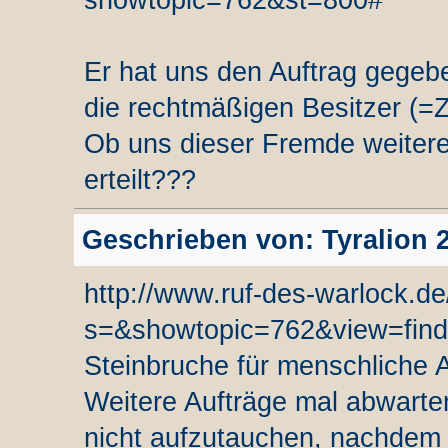
showtopic=762&st=800#
Er hat uns den Auftrag gegeb
die rechtmäßigen Besitzer (=
Ob uns dieser Fremde weitere
erteilt???
Geschrieben von: Tyralion 2
http://www.ruf-des-warlock.d
s=&showtopic=762&view=findp
Steinbruche für menschliche Ar
Weitere Aufträge mal abwarten
nicht aufzutauchen, nachdem