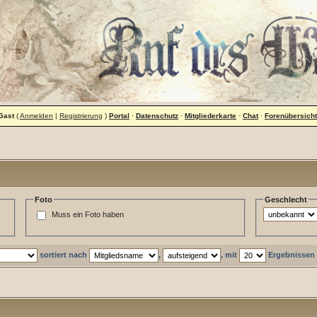
Gast
(
Anmelden
|
Registrierung
)
Portal
·
Datenschutz
·
Mitgliederkarte
·
Chat
·
Forenübersicht
Foto
Geschlecht
Muss ein Foto haben
sortiert nach
,
, mit
Ergebnissen 