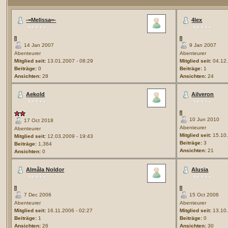
-=Melissa=-
4lex
14 Jan 2007
9 Jan 2007
Abenteurer
Abenteurer
Mitglied seit:
13.01.2007 - 08:29
Mitglied seit:
04.12.
Beiträge:
0
Beiträge:
1
Ansichten:
28
Ansichten:
24
Aekold
Ailveron
10 Jun 2010
17 Oct 2018
Abenteurer
Abenteurer
Mitglied seit:
15.10.
Mitglied seit:
12.03.2009 - 19:43
Beiträge:
3
Beiträge:
1,364
Ansichten:
21
Ansichten:
0
Almâla Noldor
Alusia
7 Dec 2006
15 Oct 2006
Abenteurer
Abenteurer
Mitglied seit:
16.11.2006 - 02:27
Mitglied seit:
13.10.
Beiträge:
1
Beiträge:
0
Ansichten:
26
Ansichten:
30