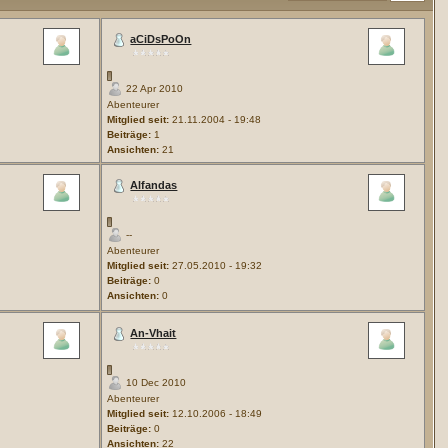
aCiDsPoOn
22 Apr 2010
Abenteurer
Mitglied seit:
21.11.2004 - 19:48
Beiträge:
1
Ansichten:
21
Alfandas
--
Abenteurer
Mitglied seit:
27.05.2010 - 19:32
Beiträge:
0
Ansichten:
0
An-Vhait
10 Dec 2010
Abenteurer
Mitglied seit:
12.10.2006 - 18:49
Beiträge:
0
Ansichten:
22