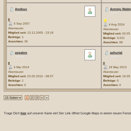
Anebus
Antreju Waldg
5 Sep 2007
4 Aug 2024
Abenteurer
Abenteurer
Mitglied seit:
13.12.2005 - 23:16
Mitglied seit:
03.05.
Beiträge:
1
Beiträge:
3,021
Ansichten:
36
Ansichten:
68
asgalon
ashurial
4 Mar 2014
19 May 2013
Abenteurer
Abenteurer
Mitglied seit:
23.05.2010 - 08:57
Mitglied seit:
19.05.
Beiträge:
1
Beiträge:
0
Ansichten:
0
Ansichten:
0
15 Seiten
1
2
3
>
»
Trage Dich
hier
auf unserer Karte ein! Der Link öffnet Google Maps in einem neuen Fenst