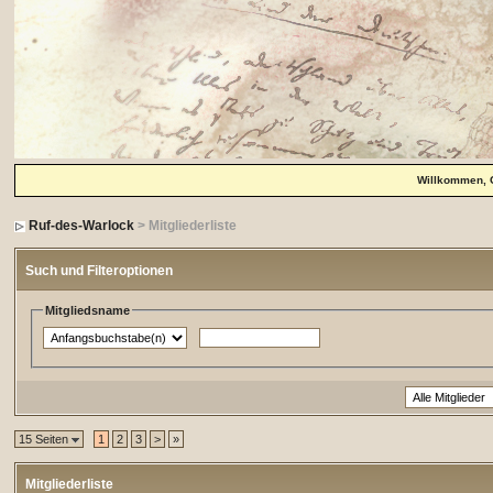
Willkommen, 
Ruf-des-Warlock
> Mitgliederliste
Such und Filteroptionen
Mitgliedsname
15 Seiten
1
2
3
>
»
Mitgliederliste