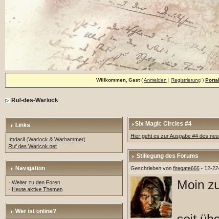
Willkommen, Gast
(
Anmelden
|
Registrierung
)
Porta
Ruf-des-Warlock
Six Magic Circles #4
Links
Hier geht es zur Ausgabe #4 des ne
Imdacil (Warlock & Warhammer)
Ruf des Warlcok.net
Stillegung des Forums
Navigation
Geschrieben von
firegate666
- 12-22
Moin z
·
Weiter zu den Foren
·
Heute aktive Themen
Wer ist online?