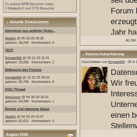
seit übe
Es ist/sind
3775
Besucher online:
Forum k
0 Mitglied(er) und 3775 Besucher
erzeugt
Aktuelle Diskussionen
Jahr ha
Abenteuer aus anderen Syste...
Medivh
@ 05-16-26 20:36
5 Leute
80,786 
gelesen: 28,240 Kommentare: 0
TEST
Spamme
Datenschutzerklärung
firegate666
@ 03-12-26 11:41
stelle 
Geschrieben von
firegate666
- 05-8-
gelesen: 20,002 Kommentare: 2
Datens
Stillegung des Forums
Sinn ma
firegate666
@ 12-22-25 09:03
Wir fre
gelesen: 80,786 Kommentare: 8
Forums 
OOC-Thread
Intere
KingLeoric
@ 04-30-20 16:31
gelesen: 64,090 Kommentare: 1
Untern
Urspru
Regeln und relevante Daten
einen 
Forum l
Medivh
@ 04-24-20 15:47
gelesen: 62,612 Kommentare: 0
Stellen
veralte
Geschäf
August 2026