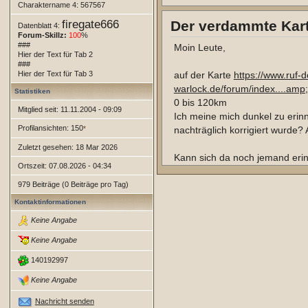
Charaktername 4: 567567
Schreibt mal hier, damit wir ma
firegate666
Der verdammte Kar
Datenblatt 4:
Forum ist. Egal ob ihr Schreibe
Forum-Skillz:
100
%
###
Moin Leute,
Hier der Text für Tab 2
###
Hier der Text für Tab 3
auf der Karte
https://www.ruf-d
warlock.de/forum/index....amp
Statistiken
0 bis 120km
Mitglied seit: 11.11.2004 - 09:09
Ich meine mich dunkel zu erin
Profilansichten: 150
*
nachträglich korrigiert wurde?
Zuletzt gesehen: 18 Mar 2026
Kann sich da noch jemand eri
Ortszeit: 07.08.2026 - 04:34
Unabhängig davon, was sind E
979 Beiträge (0 Beiträge pro Tag)
erinnere mich noch dunkel an 
Kontaktinformationen
Karte, wo das überhaupt nicht p
Keine Angabe
Tagesreisen von Dorf zu Dorf 
paar Stunden bei den vorgege
Keine Angabe
140192997
Keine Angabe
Nachricht senden