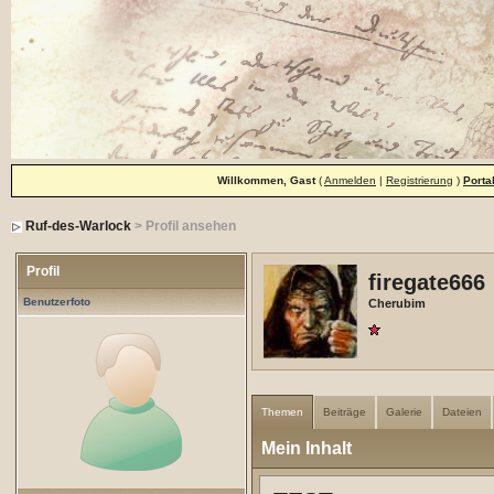
Willkommen, Gast
(
Anmelden
|
Registrierung
)
Porta
Ruf-des-Warlock
> Profil ansehen
Profil
firegate666
Benutzerfoto
Cherubim
Themen
Beiträge
Galerie
Dateien
Mein Inhalt