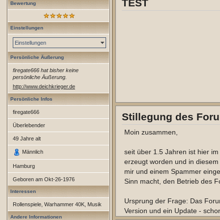
TEST
Bewertung
Einstellungen
Einstellungen
Persönliche Äußerung
firegate666 hat bisher keine
persönliche Äußerung.
http://www.deichkrieger.de
Persönliche Infos
firegate666
Stillegung des For
Überlebender
Moin zusammen,
49
Jahre alt
seit über 1.5 Jahren ist hier 
Männlich
erzeugt worden und in diesem 
Hamburg
mir und einem Spammer eingelo
Geboren am
Okt-26-1976
Sinn macht, den Betrieb des F
Interessen
Ursprung der Frage: Das Forum 
Rollenspiele, Warhammer 40K, Musik
Version und ein Update - schon 
Andere Informationen