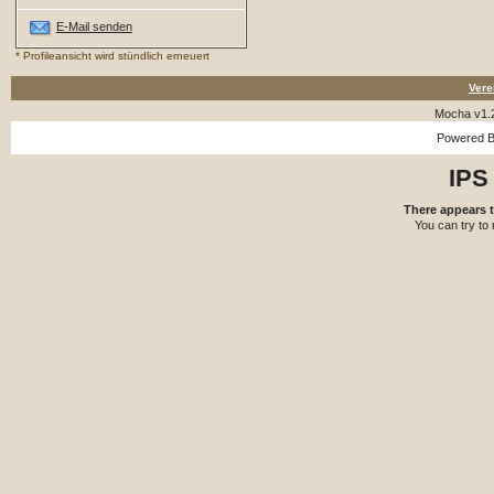
E-Mail senden
* Profileansicht wird stündlich erneuert
Vere
Mocha v1.
Powered 
IPS
There appears t
You can try to 