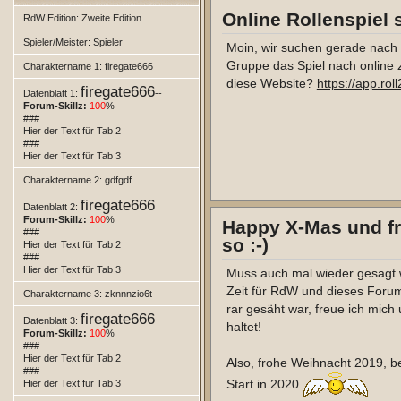
aktuell bei Ionos einen Servi
Online Rollenspiel 
ich gerne, wenn hier noch Aktivi
RdW Edition: Zweite Edition
Spieler/Meister: Spieler
Moin, wir suchen gerade nach 
Ich habe die Option, dieses F
Gruppe das Spiel nach online 
Charaktername 1: firegate666
umzuziehen, da ich dort keine 
diese Website?
https://app.roll
firegate666
Arbeitsaufwand, den ich auch
Datenblatt 1:
--
Forum-Skillz:
100
%
dieser Plattform besteht.
###
Hier der Text für Tab 2
Also bitte um Rückmeldung. An
###
Hier der Text für Tab 3
ziehen, alles löschen und die
Charaktername 2: gdfgdf
VG und frohe Feiertage!
firegate666
Datenblatt 2:
Marco
Forum-Skillz:
100
%
Happy X-Mas und f
###
so :-)
Hier der Text für Tab 2
###
Hier der Text für Tab 3
Muss auch mal wieder gesagt
Zeit für RdW und dieses Foru
Charaktername 3: zknnnzio6t
rar gesäht war, freue ich mich
firegate666
Datenblatt 3:
haltet!
Forum-Skillz:
100
%
###
Hier der Text für Tab 2
Also, frohe Weihnacht 2019, b
###
Start in 2020
Hier der Text für Tab 3