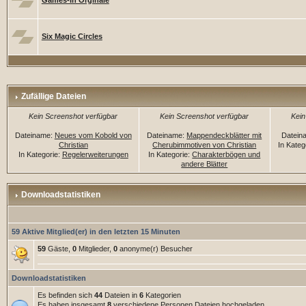
Games-In Orginale
Six Magic Circles
Zufällige Dateien
Kein Screenshot verfügbar
Kein Screenshot verfügbar
Kein
Dateiname:
Neues vom Kobold von
Dateiname:
Mappendeckblätter mit
Datein
Christian
Cherubimmotiven von Christian
In Kateg
In Kategorie:
Regelerweiterungen
In Kategorie:
Charakterbögen und
andere Blätter
Downloadstatistiken
59 Aktive Mitglied(er) in den letzten 15 Minuten
59
Gäste,
0
Mitglieder,
0
anonyme(r) Besucher
Downloadstatistiken
Es befinden sich
44
Dateien in
6
Kategorien
Es haben insgesamt
8
verschiedene Personen Dateien hochgeladen