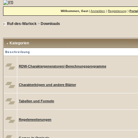
Willkommen, Gast
(
Anmelden
|
Registrierung
)
Porta
Ruf-des-Warlock
>
Downloads
Kategorien
Beschreibung
RDW-Charaktergeneratoren/-Berechnungsprogramme
Charakterbögen und andere Blätter
Tabellen und Formeln
Regelerweiterungen