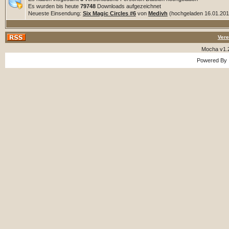
Es wurden bis heute
79748
Downloads aufgezeichnet
Neueste Einsendung:
Six Magic Circles #6
von
Medivh
(hochgeladen 16.01.2018
Vere
Mocha v1.
Powered By