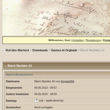
Willkommen, Gast
(
Anmelden
|
Registrierung
)
Porta
Ruf-des-Warlock
>
Downloads
>
Games-In Orginale
> Black Marbles #2
Black Marbles #2
Dateiinformationen
Dateiname
Black Marbles #2 von
firegate666
Eingesendet
09.06.2010 - 08:57
Zuletzt bearbeitet
09.06.2010 - 08:59
(zip - application/zip)
Dateityp
Screenshot
Nicht verfügbar