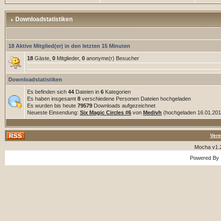
Downloadstatistiken
18 Aktive Mitglied(er) in den letzten 15 Minuten
18
Gäste,
0
Mitglieder,
0
anonyme(r) Besucher
Downloadstatistiken
Es befinden sich
44
Dateien in
6
Kategorien
Es haben insgesamt
8
verschiedene Personen Dateien hochgeladen
Es wurden bis heute
79579
Downloads aufgezeichnet
Neueste Einsendung:
Six Magic Circles #6
von
Medivh
(hochgeladen 16.01.2018
Vere
Mocha v1.
Powered By