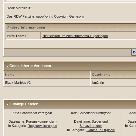
Black Marbles #2
Das RDW Fanzine, out-of-print, Copyright
Games-In
Andere Informationen
Hilfe Thema
Hier klicken um zum Hilfethema zu gelangen
D
Gespeicherte Versionen
Name
Dateiname
Black Marbles #2
bm2.zip
Zufällige Dateien
Kein Screenshot verfügbar
Kein Screenshot verfügbar
Kein
Dateiname:
Forumskompendium
Dateiname:
Steuer und
Date
In Kategorie:
Regelerweiterungen
Schatzkammer
In Kate
In Kategorie:
Games-In Orginale