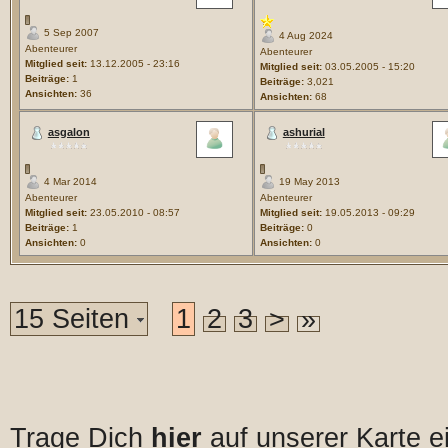
5 Sep 2007
4 Aug 2024
Abenteurer
Abenteurer
Mitglied seit:
13.12.2005 - 23:16
Mitglied seit:
03.05.2005 - 15:20
Beiträge:
1
Beiträge:
3,021
Ansichten:
36
Ansichten:
68
asgalon
ashurial
4 Mar 2014
19 May 2013
Abenteurer
Abenteurer
Mitglied seit:
23.05.2010 - 08:57
Mitglied seit:
19.05.2013 - 09:29
Beiträge:
1
Beiträge:
0
Ansichten:
0
Ansichten:
0
15 Seiten
1
2
3
>
»
Trage Dich
hier
auf unserer Karte e