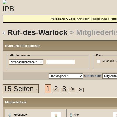
Willkommen, Gast
(
Anmelden
|
Registrierung
)
Porta
Ruf-des-Warlock
> Mitgliederli
Such und Filteroptionen
Mitgliedsname
Foto
Muss ein F
sortiert nach
15 Seiten
1
2
3
>
»
Mitgliederliste
-=Melissa=-
4lex