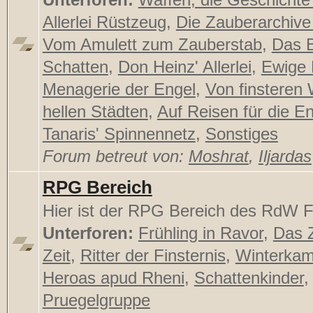
Allerlei Rüstzeug
,
Die Zauberarchive
Vom Amulett zum Zauberstab
,
Das 
Schatten
,
Don Heinz' Allerlei
,
Ewige
Menagerie der Engel
,
Von finsteren
hellen Städten
,
Auf Reisen für die E
Tanaris' Spinnennetz
,
Sonstiges
Forum betreut von:
Moshrat
,
Iljardas
RPG Bereich
Hier ist der RPG Bereich des RdW F
Unterforen:
Frühling in Ravor
,
Das Z
Zeit
,
Ritter der Finsternis
,
Winterka
Heroas apud Rheni
,
Schattenkinder
,
Pruegelgruppe