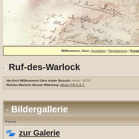
Willkommen, Gast
(
Anmelden
|
Registrierung
)
Porta
Ruf-des-Warlock
Herzlich Willkommen! Dein letzter Besuch:
Heute, 08:55
Ruf-des-Warlock Neuste Mitteilung:
Winter F.R.O.S.T.
Bildergallerie
Forum
zur Galerie