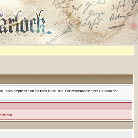
en empfiehlt sich ein Blick in die Hilfe. Selbstverständlich hilft Dir auch der
h einmal.