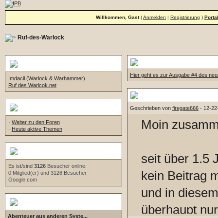
Willkommen, Gast
(
Anmelden
|
Registrierung
)
Porta
Ruf-des-Warlock
Six Magic Circles #4
Links
Hier geht es zur Ausgabe #4 des ne
Imdacil (Warlock & Warhammer)
Ruf des Warlcok.net
Stillegung des Forums
Navigation
Geschrieben von
firegate666
- 12-22
Moin zusamm
·
Weiter zu den Foren
·
Heute aktive Themen
Wer ist online?
seit über 1.5 
Es ist/sind
3126
Besucher online:
kein Beitrag 
0 Mitglied(er) und 3126 Besucher
Google.com
und in diesem
Aktuelle Diskussionen
überhaupt nur
Abenteuer aus anderen Syste...