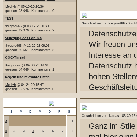
einem Spamme
Medivh
@ 05-16-26 20:36
gelesen: 28,048 Kommentare: 0
stelle mir als
Datenschutzerklärung
TEST
Geschrieben von
firegate666
- 05-8-
macht, den B
firegate666
@ 03-12-26 11:41
gelesen: 19,970 Kommentare: 2
Datenschutze
aufrecht zu er
Stillegung des Forums
Wir freuen un
firegate666
@ 12-22-25 09:03
gelesen: 80,554 Kommentare: 8
Interesse an
Ursprung der 
OOC-Thread
Datenschutz 
KingLeoric
@ 04-30-20 16:31
aktuell auf ei
gelesen: 64,049 Kommentare: 1
hohen Stellenw
Regeln und relevante Daten
Version und e
Geschäftsleit
Medivh
@ 04-24-20 15:47
versucht - ist
gelesen: 62,576 Kommentare: 0
Eine Nutzung 
zahle aktuell 
August 2026
Marco Behnke 
Wichtig: Nicht-vergessen-T
Pauschale vo
S
M
D
M
D
F
S
Geschrieben von
Iljardas
- 03-30-13 
jede Angabe 
mache ich ger
»
1
Ganz im Stile
Daten möglich
»
2
3
4
5
6
7
8
Aktivität ist.
mal hier eine 