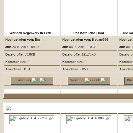
Warlock Regelwerk in Lede...
Das nördliche Tinor
Die Ka
Hochgeladen von:
Bush
Hochgeladen von:
firegate666
Hochgel
am:
24.10.2017 - 09:27
am:
04.06.2010 - 10:28
am:
04.06
Dateigröße:
53.8KB
Dateigröße:
121.76KB
Dateigrö
Kommentare:
0
Kommentare:
0
Komment
Ansichten:
1131
Ansichten:
6853
Ansicht
Wertung
Wertung
Wer
5 Zufallsbilder