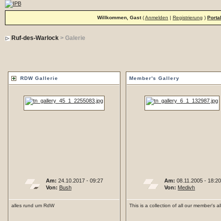
Willkommen, Gast
(
Anmelden
|
Registrierung
)
Porta
Ruf-des-Warlock
> Galerie
RDW Gallerie
Member's Gallery
Am:
24.10.2017 - 09:27
Am:
08.11.2005 - 18:2
Von:
Bush
Von:
Medivh
alles rund um RdW
This is a collection of all our member's 