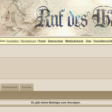
Gast
(
Anmelden
|
Registrierung
)
Portal
·
Datenschutz
·
Mitgliederkarte
·
Chat
·
Forenübersicht
Kommentare
Freunde
Es gibt keine Beiträge zum Anzeigen.