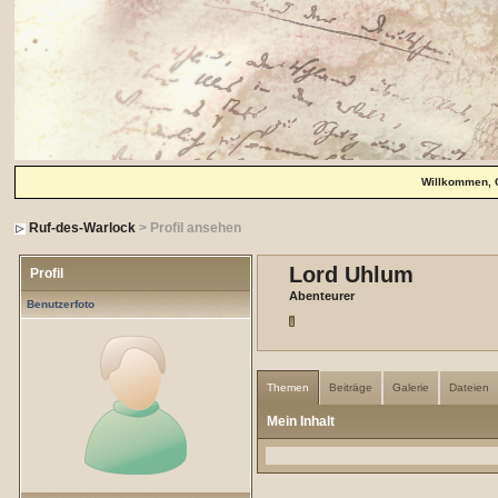
Willkommen, 
Ruf-des-Warlock
> Profil ansehen
Lord Uhlum
Profil
Abenteurer
Benutzerfoto
Themen
Beiträge
Galerie
Dateien
Mein Inhalt