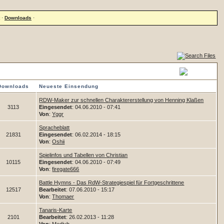
·
Downloads
·
Downloads
Neueste Einsendung
RDW-Maker zur schnellen Charaktererstellung von Henning Klaßen
3113
Eingesendet
: 04.06.2010 - 07:41
Von
:
Yggr
Spracheblatt
21831
Eingesendet
: 06.02.2014 - 18:15
Von
:
Oshii
Spielinfos und Tabellen von Christian
10115
Eingesendet
: 04.06.2010 - 07:49
Von
:
firegate666
Battle Hymns - Das RdW-Strategiespiel für Fortgeschrittene
12517
Bearbeitet
: 07.06.2010 - 15:17
Von
:
Thomaer
Tanaris-Karte
2101
Bearbeitet
: 26.02.2013 - 11:28