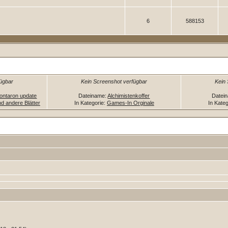
6
588153
fügbar
Kein Screenshot verfügbar
Kein
Montaron update
Dateiname:
Alchimistenkoffer
Datei
d andere Blätter
In Kategorie:
Games-In Orginale
In Kate