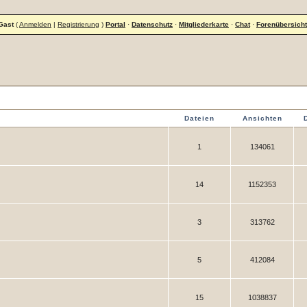
Gast
(
Anmelden
|
Registrierung
)
Portal
·
Datenschutz
·
Mitgliederkarte
·
Chat
·
Forenübersicht
Dateien
Ansichten
1
134061
14
1152353
3
313762
5
412084
15
1038837