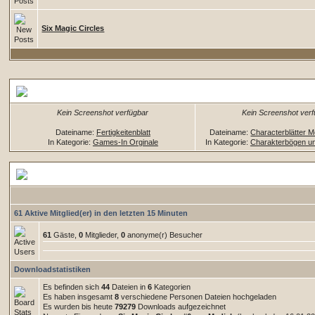
Six Magic Circles
Zufällige Dateien
Kein Screenshot verfügbar
Kein Screenshot ver
Dateiname:
Fertigkeitenblatt
Dateiname:
Characterblätter 
In Kategorie:
Games-In Orginale
In Kategorie:
Charakterbögen un
Downloadstatistiken
61 Aktive Mitglied(er) in den letzten 15 Minuten
61
Gäste,
0
Mitglieder,
0
anonyme(r) Besucher
Downloadstatistiken
Es befinden sich
44
Dateien in
6
Kategorien
Es haben insgesamt
8
verschiedene Personen Dateien hochgeladen
Es wurden bis heute
79279
Downloads aufgezeichnet