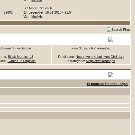
Von
:
Medivh
Six Magic Circles #6
29602
Eingesendet
: 16.01.2018 - 21:54
Von
:
Medivh
 Screenshot verfügbar
Kein Screenshot verfügbar
name:
Black Marbles #3
Dateiname:
Neues vom Kobold von Christian
gorie:
Games-In Orginale
In Kategorie:
Regelerweiterungen
10 neueste Einsendungen