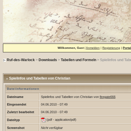
Willkommen, Gast
(
Anmelden
|
Registrierung
)
Porta
Ruf-des-Warlock
>
Downloads
>
Tabellen und Formeln
> Spielinfos und Tab
Spielinfos und Tabellen von Christian
Dateiinformationen
Dateiname
Spielinfos und Tabellen von Christian von
firegate666
Eingesendet
04.06.2010 - 07:49
Zuletzt bearbeitet
04.06.2010 - 07:49
(pdf - application/pdf)
Dateityp
Screenshot
Nicht verfügbar