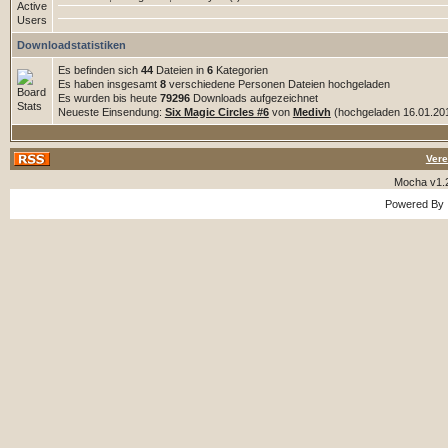
Downloadstatistiken
Es befinden sich
44
Dateien in
6
Kategorien
Es haben insgesamt
8
verschiedene Personen Dateien hochgeladen
Es wurden bis heute
79296
Downloads aufgezeichnet
Neueste Einsendung:
Six Magic Circles #6
von
Medivh
(hochgeladen 16.01.201
Vere
Mocha v1.
Powered By