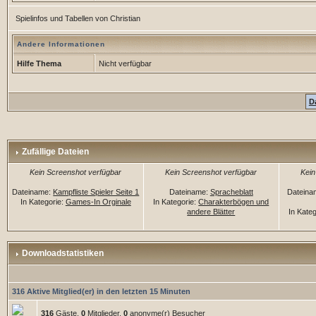
Spielinfos und Tabellen von Christian
Andere Informationen
Hilfe Thema
Nicht verfügbar
D
Zufällige Dateien
Kein Screenshot verfügbar
Kein Screenshot verfügbar
Kein
Dateiname:
Kampfliste Spieler Seite 1
Dateiname:
Spracheblatt
Dateina
In Kategorie:
Games-In Orginale
In Kategorie:
Charakterbögen und
andere Blätter
In Kate
Downloadstatistiken
316 Aktive Mitglied(er) in den letzten 15 Minuten
316
Gäste,
0
Mitglieder,
0
anonyme(r) Besucher