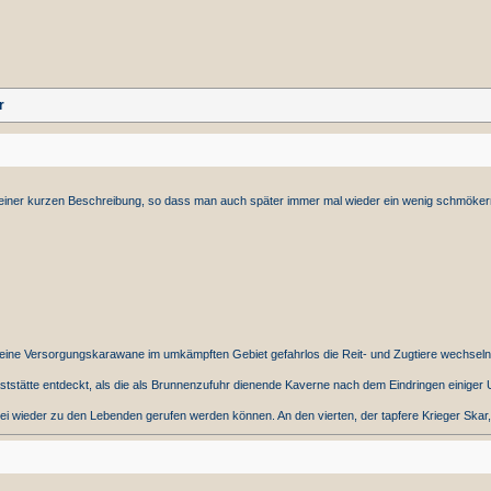
r
 einer kurzen Beschreibung, so dass man auch später immer mal wieder ein wenig schmöke
s eine Versorgungskarawane im umkämpften Gebiet gefahrlos die Reit- und Zugtiere wechseln
ststätte entdeckt, als die als Brunnenzufuhr dienende Kaverne nach dem Eindringen einiger 
rei wieder zu den Lebenden gerufen werden können. An den vierten, der tapfere Krieger Skar,