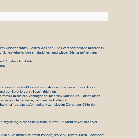
em kleinen Stamm Goblins weichen. Dies verzögert einige Arbeiten in
chlichen Arbeiter diesen absichern und wieder Dienst aufnehmen
und Steinbrecher-Gilde
en).
sses von Thoriks Mission herausfinden zu können. In der Kneipe
rund der Befehle vom „Boss“ ablehnen.
erfamilie derer van Vennegor of Hesselink können die Helden einen
il es eine gute Tat wäre, nehmen die Helden an.
hammer“ bereits trafen, seine Nachfolge im Dienst der Gilde der
r Begleitung in die Schankstube dürfen. Er warnt davor, dass vor
 sie den Steinbruch stürmen können, stoßen Chrystal Mara Davenport