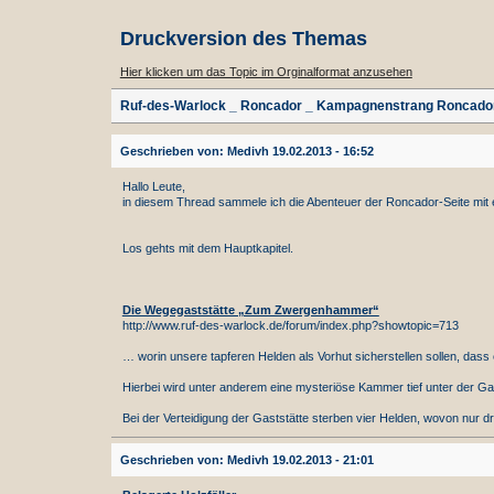
Druckversion des Themas
Hier klicken um das Topic im Orginalformat anzusehen
Ruf-des-Warlock _ Roncador _ Kampagnenstrang Roncado
Geschrieben von: Medivh 19.02.2013 - 16:52
Hallo Leute,
in diesem Thread sammele ich die Abenteuer der Roncador-Seite mit
Los gehts mit dem Hauptkapitel.
Die Wegegaststätte „Zum Zwergenhammer“
http://www.ruf-des-warlock.de/forum/index.php?showtopic=713
… worin unsere tapferen Helden als Vorhut sicherstellen sollen, das
Hierbei wird unter anderem eine mysteriöse Kammer tief unter der Ga
Bei der Verteidigung der Gaststätte sterben vier Helden, wovon nur d
Geschrieben von: Medivh 19.02.2013 - 21:01