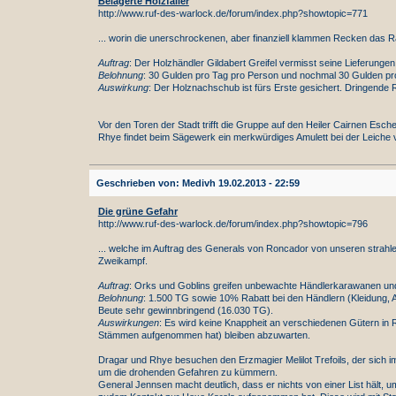
Belagerte Holzfäller
http://www.ruf-des-warlock.de/forum/index.php?showtopic=771
... worin die unerschrockenen, aber finanziell klammen Recken das R
Auftrag
: Der Holzhändler Gildabert Greifel vermisst seine Lieferung
Belohnung
: 30 Gulden pro Tag pro Person und nochmal 30 Gulden pro
Auswirkung
: Der Holznachschub ist fürs Erste gesichert. Dringend
Vor den Toren der Stadt trifft die Gruppe auf den Heiler Cairnen Esch
Rhye findet beim Sägewerk ein merkwürdiges Amulett bei der Leiche 
Geschrieben von: Medivh 19.02.2013 - 22:59
Die grüne Gefahr
http://www.ruf-des-warlock.de/forum/index.php?showtopic=796
... welche im Auftrag des Generals von Roncador von unseren strahle
Zweikampf.
Auftrag
: Orks und Goblins greifen unbewachte Händlerkarawanen und
Belohnung
: 1.500 TG sowie 10% Rabatt bei den Händlern (Kleidung, 
Beute sehr gewinnbringend (16.030 TG).
Auswirkungen
: Es wird keine Knappheit an verschiedenen Gütern in 
Stämmen aufgenommen hat) bleiben abzuwarten.
Dragar und Rhye besuchen den Erzmagier Melilot Trefoils, der sich im A
um die drohenden Gefahren zu kümmern.
General Jennsen macht deutlich, dass er nichts von einer List hält, 