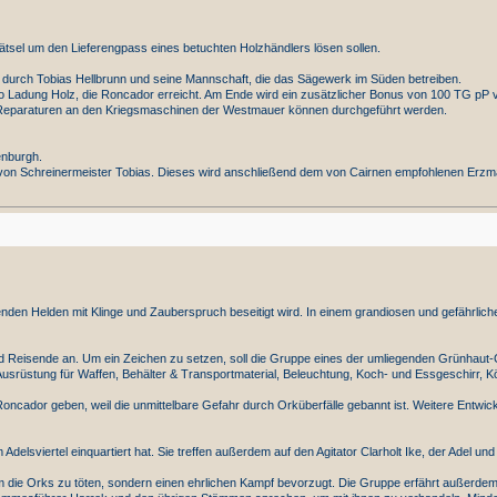
ätsel um den Lieferengpass eines betuchten Holzhändlers lösen sollen.
en durch Tobias Hellbrunn und seine Mannschaft, die das Sägewerk im Süden betreiben.
 Ladung Holz, die Roncador erreicht. Am Ende wird ein zusätzlicher Bonus von 100 TG pP v
e Reparaturen an den Kriegsmaschinen der Westmauer können durchgeführt werden.
enburgh.
von Schreinermeister Tobias. Dieses wird anschließend dem von Cairnen empfohlenen Erzmag
nden Helden mit Klinge und Zauberspruch beseitigt wird. In einem grandiosen und gefährlich
 Reisende an. Um ein Zeichen zu setzen, soll die Gruppe eines der umliegenden Grünhaut
Ausrüstung für Waffen, Behälter & Transportmaterial, Beleuchtung, Koch- und Essgeschirr, 
Roncador geben, weil die unmittelbare Gefahr durch Orküberfälle gebannt ist. Weitere Entwi
delsviertel einquartiert hat. Sie treffen außerdem auf den Agitator Clarholt Ike, der Adel und
um die Orks zu töten, sondern einen ehrlichen Kampf bevorzugt. Die Gruppe erfährt außerdem 