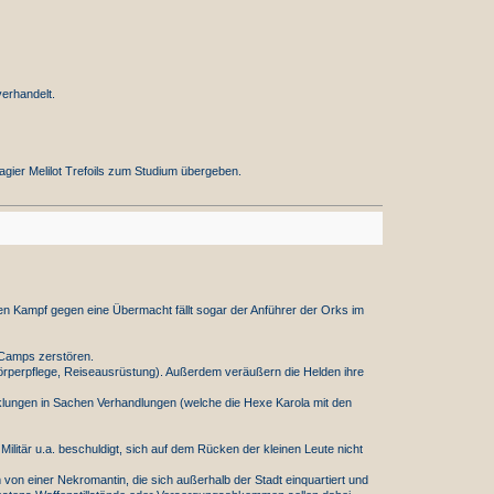
erhandelt.
ier Melilot Trefoils zum Studium übergeben.
en Kampf gegen eine Übermacht fällt sogar der Anführer der Orks im
-Camps zerstören.
Körperpflege, Reiseausrüstung). Außerdem veräußern die Helden ihre
cklungen in Sachen Verhandlungen (welche die Hexe Karola mit den
 Militär u.a. beschuldigt, sich auf dem Rücken der kleinen Leute nicht
von einer Nekromantin, die sich außerhalb der Stadt einquartiert und