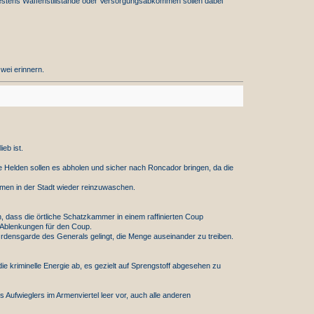
stens Waffenstillstände oder Versorgungsabkommen sollen dabei
wei erinnern.
eb ist.
ie Helden sollen es abholen und sicher nach Roncador bringen, da die
amen in der Stadt wieder reinzuwaschen.
ass die örtliche Schatzkammer in einem raffinierten Coup
 Ablenkungen für den Coup.
Ordensgarde des Generals gelingt, die Menge auseinander zu treiben.
ie kriminelle Energie ab, es gezielt auf Sprengstoff abgesehen zu
 Aufwieglers im Armenviertel leer vor, auch alle anderen