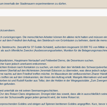
 um innerhalb der Stadtmauern experimentieren zu dürfen.
rückzuerobern.
h zurückgezogen. Die menschlichen Arbeiter können ihn alleine nicht halten und müssen ein
r auf dem Friedhof den Auftrag, den Steinbruch von Grünhäuten zu befreien, damit die mens
s Steinbruchs. (bezahlt für 37 Goblin-Schädel), außerdem insgesamt 10.000 TG von Militär 
e als auch öffentliche Zwecke (Ausbesserungsarbeiten, Munition für die Belagerungsmaschin
tärpolizisten, Hauptmann Nertaularf und Feldwebel Derno, die Deserteure suchen.
her kann jedoch unerkannt entkommen.
ielichten Kreisen nach Kontakten zu suchen, um mehr über den Verbleib des Schwarzpulverfa
u einem Überfall auf den Alchimisten Jeremiah Edosson zu überreden, was diese jedoch aufg
rne nachts auf dem Friedhof treffen möchte. Im Mausoleum der einflussreichen Zharer Händl
s treffen sie auf den Unbekannten, der ihnen den Auftrag erteilt. Mangels Alternativen und we
torben ist und Rudolf Kastler aus Tellur, den die Helden in der Wegegaststätte „Zum Zwergen
fen gefunden.
nd unterhält sie mit seinen Seemannsgeschichten.
vr des Rotaxt-Clans eingelassen. Drongni klärt das soweit, dass alle in ausschließlich seine
n der Schusswaffe gegen jeden gemacht wird, der keine Rotaxt ist.
rpreschenden Goblins und einigen auf Spinnen berittenen Goblins angegriffen. Kurz, bevor