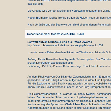
zudem Kontakt zur Hexe Karola aufgenommen hat. Diese wird mit St
das Ziel sein.
Die Gruppe wird vor der Mission um Helledain und danach um Vraina e
Neben Erzmagier Melilot Trefoils treffen die Helden noch auf den Rit
Nach Veräußerung der Beute werden die drei gefundenen Runensteine v
Geschrieben von: Medivh 20.02.2013 - 15:31
Schwarzpulver, Grünzeug und die Rotaxt-Zwerge
http://www.ruf-des-warlock.de/forum/index.php?showtopic=831
... worin unsere Reisenden dem Rätsel um Thoriks ausbleibende Schwa
Auftrag
: Thorik Rotmähne benötigt mehr Schwarzpulver. Der Clan der R
letzten Lieferungen ausgeblieben sind.
Belohnung
: 150 TG pP sowie Kräuterauslage. Thorik bietet zudem bes
Auf dem Rückweg von Ovr B'kin (der Zwergensiedlung am Erztunnel)
geplündert und alle Killing Cops tot aufgefunden wurden. Eine Lage
Für die Explosionen wird Thorik verantwortlich gemacht, wobei die H
Thorik und die Helden werden zunächst in der Burg untergebracht. In
Die Helden verdächtigen u.a. Clarholt Ike, den Aufwiegler. Kommandan
haben. Der Verlust der Schatzkammer soll geheim gehalten werden.
In der zerstörten Schatzkammer treffen die Helden auf Leonhard Schw
Katrina verfolgt die Spuren von Clarholt Ikes Flugschriften bis zur 
Nachforschungen in der Sache enden in einer Sackgasse. Erzmagier Me