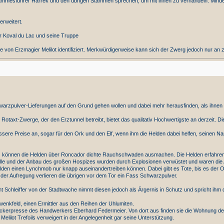
ammesführer Harrek und den übrigen Stämmen sprechen, um mit ihnen zu verhandeln. Minde
rweitert.
ter Koval du Lac und seine Truppe
on Erzmagier Melilot identifiziert. Merkwürdigerweise kann sich der Zwerg jedoch nur an z
rzpulver-Lieferungen auf den Grund gehen wollen und dabei mehr herausfinden, als ihnen li
otaxt-Zwerge, der den Erztunnel betreibt, bietet das qualitativ Hochwertigste an derzeit. D
sere Preise an, sogar für den Ork und den Elf, wenn ihm die Helden dabei helfen, seinen N
 können die Helden über Roncador dichte Rauchschwaden ausmachen. Die Helden erfahren, d
rhalle und der Anbau des großen Hospizes wurden durch Explosionen verwüstet und waren die
elden einen Lynchmob nur knapp auseinandertreiben können. Dabei gibt es Tote, bis es der 
 der Aufregung verlieren die übrigen vor dem Tor ein Fass Schwarzpulver.
t Schleiffer von der Stadtwache nimmt diesen jedoch als Ärgernis in Schutz und spricht ihm d
enkfeld, einen Ermittler aus den Reihen der Uhlumiten.
Druckerpresse des Handwerkers Eberhard Federmeier. Von dort aus finden sie die Wohnung des
lilot Trefoils verweigert in der Angelegenheit gar seine Unterstützung.