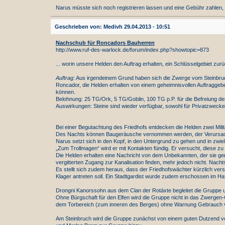
Narus müsste sich noch registrieren lassen und eine Gebühr zahlen,
Geschrieben von: Medivh 29.04.2013 - 10:51
Nachschub für Roncadors Bauherren
http://www.ruf-des-warlock.de/forum/index.php?showtopic=873
... worin unsere Helden den Auftrag erhalten, ein Schlüsselgebiet zu
Auftrag
: Aus irgendeinem Grund haben sich die Zwerge vom Steinbruc
Roncador, die Helden erhalten von einem geheimnisvollen Auftraggebe
können.
Belohnung: 25 TG/Ork, 5 TG/Goblin, 100 TG p.P. für die Befreiung de
Auswirkungen: Steine sind wieder verfügbar, sowohl für Privatzweck
Bei einer Begutachtung des Friedhofs entdecken die Helden zwei Mili
Des Nachts können Baugeräusche vernommen werden, der Verursac
Narus setzt sich in den Kopf, in den Untergrund zu gehen und in zw
„Zum Trollmagen“ wird er mit Kontakten fündig. Er versucht, diese z
Die Helden erhalten eine Nachricht von dem Unbekannten, der sie ge
vergitterten Zugang zur Kanalisation finden, mehr jedoch nicht. Nacht
Es stellt sich zudem heraus, dass der Friedhofswächter kürzlich vers
Klager antreten soll. Ein Stadtgardist wurde zudem erschossen im Ha
Drongni Kanorssohn aus dem Clan der Rotäxte begleitet die Gruppe u
Ohne Bürgschaft für den Elfen wird die Gruppe nicht in das Zwergen-O
dem Torbereich (zum inneren des Berges) ohne Warnung Gebrauch vo
Am Steinbruch wird die Gruppe zunächst von einem guten Dutzend vo