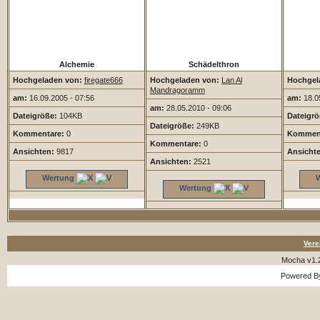
Alchemie
Schädelthron
Hochgeladen von:
firegate666
Hochgeladen von:
Lan Al
Hochgel
Mandragoramm
am:
16.09.2005 - 07:56
am:
18.05
am:
28.05.2010 - 09:06
Dateigröße:
104KB
Dateigrö
Dateigröße:
249KB
Kommentare:
0
Komment
Kommentare:
0
Ansichten:
9817
Ansicht
Ansichten:
2521
Wertung
Wertung
Vere
Mocha v1.
Powered 