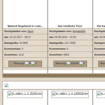
Warlock Regelwerk in Lede...
Das nördliche Tinor
Die Ka
Hochgeladen von:
Bush
Hochgeladen von:
firegate666
Hochgel
am:
24.10.2017 - 09:27
am:
04.06.2010 - 10:28
am:
04.06
Dateigröße:
53.8KB
Dateigröße:
121.76KB
Dateigrö
Kommentare:
0
Kommentare:
0
Komment
Ansichten:
1131
Ansichten:
6853
Ansicht
Wertung
Wertung
Wer
5 Zufallsbilder