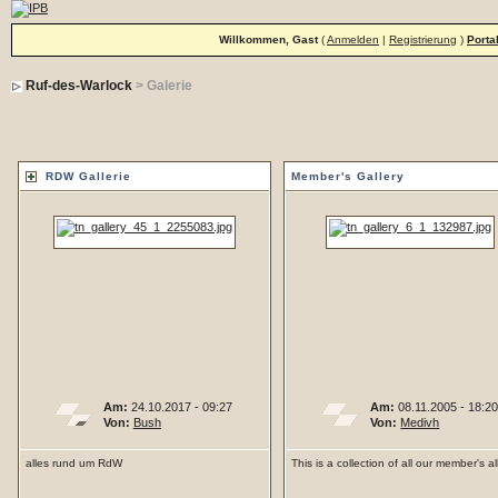
Willkommen, Gast
(
Anmelden
|
Registrierung
)
Porta
Ruf-des-Warlock
> Galerie
RDW Gallerie
Member's Gallery
Am:
24.10.2017 - 09:27
Am:
08.11.2005 - 18:2
Von:
Bush
Von:
Medivh
alles rund um RdW
This is a collection of all our member's 