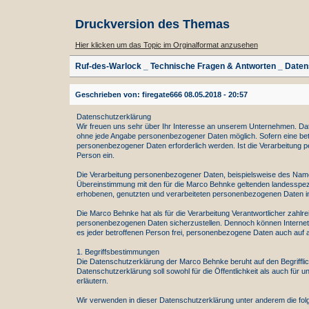
Druckversion des Themas
Hier klicken um das Topic im Orginalformat anzusehen
Ruf-des-Warlock _ Technische Fragen & Antworten _ Daten
Geschrieben von: firegate666 08.05.2018 - 20:57
Datenschutzerklärung
Wir freuen uns sehr über Ihr Interesse an unserem Unternehmen. Dat
ohne jede Angabe personenbezogener Daten möglich. Sofern eine bet
personenbezogener Daten erforderlich werden. Ist die Verarbeitung pe
Person ein.
Die Verarbeitung personenbezogener Daten, beispielsweise des Namen
Übereinstimmung mit den für die Marco Behnke geltenden landesspez
erhobenen, genutzten und verarbeiteten personenbezogenen Daten inf
Die Marco Behnke hat als für die Verarbeitung Verantwortlicher zahl
personenbezogenen Daten sicherzustellen. Dennoch können Internetb
es jeder betroffenen Person frei, personenbezogene Daten auch auf al
1. Begriffsbestimmungen
Die Datenschutzerklärung der Marco Behnke beruht auf den Begriffl
Datenschutzerklärung soll sowohl für die Öffentlichkeit als auch für
erläutern.
Wir verwenden in dieser Datenschutzerklärung unter anderem die folg