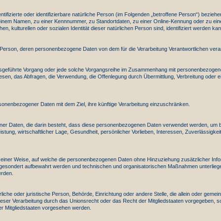
tifizierte oder identifizierbare natürliche Person (im Folgenden „betroffene Person“) beziehen.
e einem Namen, zu einer Kennnummer, zu Standortdaten, zu einer Online-Kennung oder zu e
n, kulturellen oder sozialen Identität dieser natürlichen Person sind, identifiziert werden kan
liche Person, deren personenbezogene Daten von dem für die Verarbeitung Verantwortlichen vera
en ausgeführte Vorgang oder jede solche Vorgangsreihe im Zusammenhang mit personenbezogen
en, das Abfragen, die Verwendung, die Offenlegung durch Übermittlung, Verbreitung oder ein
sonenbezogener Daten mit dem Ziel, ihre künftige Verarbeitung einzuschränken.
ogener Daten, die darin besteht, dass diese personenbezogenen Daten verwendet werden, um b
tung, wirtschaftlicher Lage, Gesundheit, persönlicher Vorlieben, Interessen, Zuverlässigkeit
einer Weise, auf welche die personenbezogenen Daten ohne Hinzuziehung zusätzlicher Infor
 gesondert aufbewahrt werden und technischen und organisatorischen Maßnahmen unterliege
erden.
türliche oder juristische Person, Behörde, Einrichtung oder andere Stelle, die allein oder ge
eser Verarbeitung durch das Unionsrecht oder das Recht der Mitgliedstaaten vorgegeben, 
r Mitgliedstaaten vorgesehen werden.