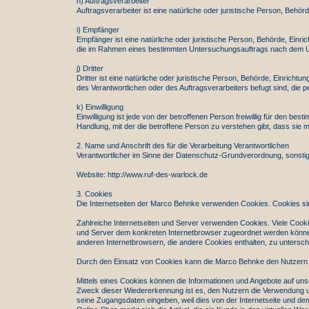
h) Auftragsverarbeiter
Auftragsverarbeiter ist eine natürliche oder juristische Person, Behö
i) Empfänger
Empfänger ist eine natürliche oder juristische Person, Behörde, Einr
die im Rahmen eines bestimmten Untersuchungsauftrags nach dem Uni
j) Dritter
Dritter ist eine natürliche oder juristische Person, Behörde, Einrich
des Verantwortlichen oder des Auftragsverarbeiters befugt sind, die
k) Einwilligung
Einwilligung ist jede von der betroffenen Person freiwillig für den b
Handlung, mit der die betroffene Person zu verstehen gibt, dass sie 
2. Name und Anschrift des für die Verarbeitung Verantwortlichen
Verantwortlicher im Sinne der Datenschutz-Grundverordnung, sonstig
Website: http://www.ruf-des-warlock.de
3. Cookies
Die Internetseiten der Marco Behnke verwenden Cookies. Cookies si
Zahlreiche Internetseiten und Server verwenden Cookies. Viele Cooki
und Server dem konkreten Internetbrowser zugeordnet werden können,
anderen Internetbrowsern, die andere Cookies enthalten, zu untersche
Durch den Einsatz von Cookies kann die Marco Behnke den Nutzern die
Mittels eines Cookies können die Informationen und Angebote auf uns
Zweck dieser Wiedererkennung ist es, den Nutzern die Verwendung unse
seine Zugangsdaten eingeben, weil dies von der Internetseite und 