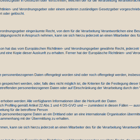
esetzgeber in Gesetzen oder Vorschriften, welchen der für die Verarbeitung Verantwortliche
ichtlinien- und Verordnungsgeber oder einem anderen zuständigen Gesetzgeber vorgeschrie
t oder gelöscht.
erordnungsgeber eingeräumte Recht, von dem für die Verarbeitung Verantwortlichen eine Be
tigungsrecht in Anspruch nehmen, kann sie sich hierzu jederzeit an einen Mitarbeiter des fü
n hat das vom Europäischen Richtlinien- und Verordnungsgeber gewährte Recht, jederzeit vo
d eine Kopie dieser Auskunft zu erhalten. Ferner hat der Europäische Richtlinien- und Ver
personenbezogenen Daten offengelegt worden sind oder noch offengelegt werden, insbesonde
gespeichert werden, oder, falls dies nicht möglich ist, die Kriterien für die Festlegung dieser
betreffenden personenbezogenen Daten oder auf Einschränkung der Verarbeitung durch den 
erhoben werden: Alle verfügbaren Informationen über die Herkunft der Daten
ich Profiling gemäß Artikel 22 Abs.1 und 4 DS-GVO und — zumindest in diesen Fällen — aussag
itung für die betroffene Person
 personenbezogene Daten an ein Drittland oder an eine internationale Organisation übermittel
sammenhang mit der Übermittlung zu erhalten.
en, kann sie sich hierzu jederzeit an einen Mitarbeiter des für die Verarbeitung Verantwort