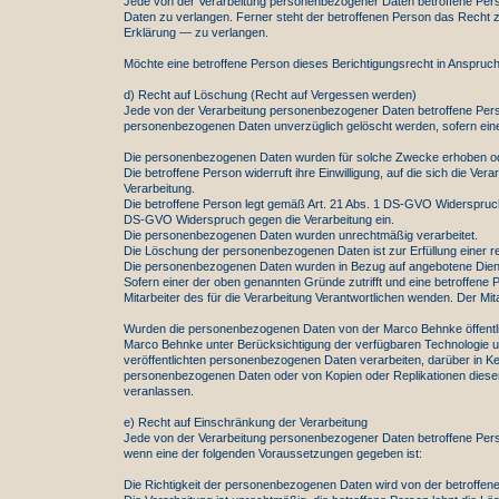
Jede von der Verarbeitung personenbezogener Daten betroffene Perso
Daten zu verlangen. Ferner steht der betroffenen Person das Recht 
Erklärung — zu verlangen.
Möchte eine betroffene Person dieses Berichtigungsrecht in Anspruch 
d) Recht auf Löschung (Recht auf Vergessen werden)
Jede von der Verarbeitung personenbezogener Daten betroffene Pers
personenbezogenen Daten unverzüglich gelöscht werden, sofern einer de
Die personenbezogenen Daten wurden für solche Zwecke erhoben oder 
Die betroffene Person widerruft ihre Einwilligung, auf die sich die 
Verarbeitung.
Die betroffene Person legt gemäß Art. 21 Abs. 1 DS-GVO Widerspruch g
DS-GVO Widerspruch gegen die Verarbeitung ein.
Die personenbezogenen Daten wurden unrechtmäßig verarbeitet.
Die Löschung der personenbezogenen Daten ist zur Erfüllung einer rec
Die personenbezogenen Daten wurden in Bezug auf angebotene Diens
Sofern einer der oben genannten Gründe zutrifft und eine betroffene
Mitarbeiter des für die Verarbeitung Verantwortlichen wenden. Der 
Wurden die personenbezogenen Daten von der Marco Behnke öffentlic
Marco Behnke unter Berücksichtigung der verfügbaren Technologie u
veröffentlichten personenbezogenen Daten verarbeiten, darüber in Ke
personenbezogenen Daten oder von Kopien oder Replikationen dieser p
veranlassen.
e) Recht auf Einschränkung der Verarbeitung
Jede von der Verarbeitung personenbezogener Daten betroffene Pers
wenn eine der folgenden Voraussetzungen gegeben ist:
Die Richtigkeit der personenbezogenen Daten wird von der betroffene