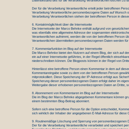
Datenbestand des für die Verarbeitung Verantwortlichen löschen zu l
Der für die Verarbeitung Verantwortliche erteilt jeder betroffenen Pe
Verarbeitung Verantwortliche personenbezogene Daten auf Wunsch ode
Verarbeitung Verantwortlichen stehen der betroffenen Person in di
6. Kontaktmöglichkeit über die Internetseite
Die Internetseite der Marco Behnke enthält aufgrund von gesetzlich
was ebenfalls eine allgemeine Adresse der sogenannten elektronische
Verantwortlichen aufnimmt, werden die von der betroffenen Person übe
Verantwortlichen übermittelten personenbezogenen Daten werden für 
7. Kommentarfunktion im Blog auf der Internetseite
Die Marco Behnke bietet den Nutzern auf einem Blog, der sich auf der I
ein auf einer Internetseite geführtes, in der Regel öffentlich einse
niederschreiben können. Die Blogposts können in der Regel von Drit
Hinterlässt eine betroffene Person einen Kommentar in dem auf dies
Kommentareingabe sowie zu dem von der betroffenen Person gewählte
mitprotokolliert. Diese Speicherung der IP-Adresse erfolgt aus Sicher
Speicherung dieser personenbezogenen Daten erfolgt daher im eigenen 
Weitergabe dieser erhobenen personenbezogenen Daten an Dritte, sofe
8. Abonnement von Kommentaren im Blog auf der Internetseite
Die im Blog der Marco Behnke abgegebenen Kommentare können grund
einem bestimmten Blog-Beitrag abonniert.
Sofern sich eine betroffene Person für die Option entscheidet, Komm
sich wirklich der Inhaber der angegebenen E-Mail-Adresse für dies
9. Routinemäßige Löschung und Sperrung von personenbezogenen 
Der für die Verarbeitung Verantwortliche verarbeitet und speichert 