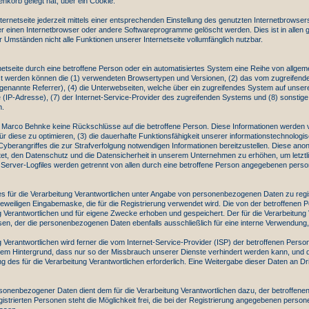
renkorb gelegt hat, über ein Cookie.
ernetseite jederzeit mittels einer entsprechenden Einstellung des genutzten Internetbrowse
r einen Internetbrowser oder andere Softwareprogramme gelöscht werden. Dies ist in allen g
 Umständen nicht alle Funktionen unserer Internetseite vollumfänglich nutzbar.
rnetseite durch eine betroffene Person oder ein automatisiertes System eine Reihe von allg
sst werden können die (1) verwendeten Browsertypen und Versionen, (2) das vom zugreifende
ogenannte Referrer), (4) die Unterwebseiten, welche über ein zugreifendes System auf unsere
esse (IP-Adresse), (7) der Internet-Service-Provider des zugreifenden Systems und (8) sonsti
n.
 Marco Behnke keine Rückschlüsse auf die betroffene Person. Diese Informationen werden viel
 für diese zu optimieren, (3) die dauerhafte Funktionsfähigkeit unserer informationstechnolo
 Cyberangriffes die zur Strafverfolgung notwendigen Informationen bereitzustellen. Diese 
tet, den Datenschutz und die Datensicherheit in unserem Unternehmen zu erhöhen, um letztli
Server-Logfiles werden getrennt von allen durch eine betroffene Person angegebenen pers
te des für die Verarbeitung Verantwortlichen unter Angabe von personenbezogenen Daten zu re
er jeweiligen Eingabemaske, die für die Registrierung verwendet wird. Die von der betroff
ng Verantwortlichen und für eigene Zwecke erhoben und gespeichert. Der für die Verarbeitun
ssen, der die personenbezogenen Daten ebenfalls ausschließlich für eine interne Verwendung, 
ung Verantwortlichen wird ferner die vom Internet-Service-Provider (ISP) der betroffenen Per
 dem Hintergrund, dass nur so der Missbrauch unserer Dienste verhindert werden kann, und d
 des für die Verarbeitung Verantwortlichen erforderlich. Eine Weitergabe dieser Daten an Dritt
ersonenbezogener Daten dient dem für die Verarbeitung Verantwortlichen dazu, der betroffene
strierten Personen steht die Möglichkeit frei, die bei der Registrierung angegebenen pers