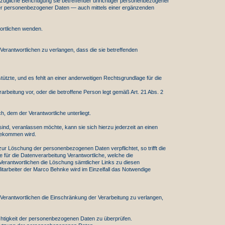
ügliche Berichtigung sie betreffender unrichtiger personenbezogener
iger personenbezogener Daten — auch mittels einer ergänzenden
wortlichen wenden.
rantwortlichen zu verlangen, dass die sie betreffenden
ützte, und es fehlt an einer anderweitigen Rechtsgrundlage für die
rbeitung vor, oder die betroffene Person legt gemäß Art. 21 Abs. 2
, dem der Verantwortliche unterliegt.
nd, veranlassen möchte, kann sie sich hierzu jederzeit an einen
hgekommen wird.
 Löschung der personenbezogenen Daten verpflichtet, so trifft die
ür die Datenverarbeitung Verantwortliche, welche die
Verantwortlichen die Löschung sämtlicher Links zu diesen
itarbeiter der Marco Behnke wird im Einzelfall das Notwendige
erantwortlichen die Einschränkung der Verarbeitung zu verlangen,
ichtigkeit der personenbezogenen Daten zu überprüfen.