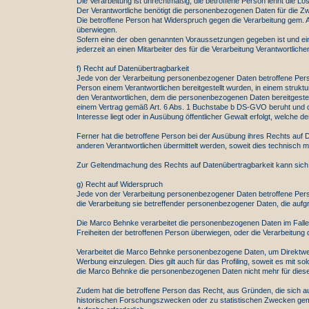
Die Verarbeitung ist unrechtmäßig, die betroffene Person lehnt di
Der Verantwortliche benötigt die personenbezogenen Daten für die Z
Die betroffene Person hat Widerspruch gegen die Verarbeitung gem. A
überwiegen.
Sofern eine der oben genannten Voraussetzungen gegeben ist und ei
jederzeit an einen Mitarbeiter des für die Verarbeitung Verantwortli
f) Recht auf Datenübertragbarkeit
Jede von der Verarbeitung personenbezogener Daten betroffene Pers
Person einem Verantwortlichen bereitgestellt wurden, in einem stru
den Verantwortlichen, dem die personenbezogenen Daten bereitgestell
einem Vertrag gemäß Art. 6 Abs. 1 Buchstabe b DS-GVO beruht und die V
Interesse liegt oder in Ausübung öffentlicher Gewalt erfolgt, welche 
Ferner hat die betroffene Person bei der Ausübung ihres Rechts auf
anderen Verantwortlichen übermittelt werden, soweit dies technisch m
Zur Geltendmachung des Rechts auf Datenübertragbarkeit kann sich d
g) Recht auf Widerspruch
Jede von der Verarbeitung personenbezogener Daten betroffene Perso
die Verarbeitung sie betreffender personenbezogener Daten, die aufgr
Die Marco Behnke verarbeitet die personenbezogenen Daten im Falle
Freiheiten der betroffenen Person überwiegen, oder die Verarbeitun
Verarbeitet die Marco Behnke personenbezogene Daten, um Direktwer
Werbung einzulegen. Dies gilt auch für das Profiling, soweit es mit 
die Marco Behnke die personenbezogenen Daten nicht mehr für dies
Zudem hat die betroffene Person das Recht, aus Gründen, die sich a
historischen Forschungszwecken oder zu statistischen Zwecken gemäß 