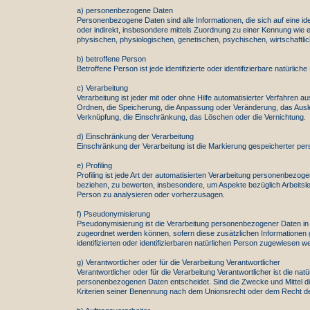
a) personenbezogene Daten
Personenbezogene Daten sind alle Informationen, die sich auf eine iden
oder indirekt, insbesondere mittels Zuordnung zu einer Kennung wi
physischen, physiologischen, genetischen, psychischen, wirtschaftliche
b) betroffene Person
Betroffene Person ist jede identifizierte oder identifizierbare natür
c) Verarbeitung
Verarbeitung ist jeder mit oder ohne Hilfe automatisierter Verfahr
Ordnen, die Speicherung, die Anpassung oder Veränderung, das Ausles
Verknüpfung, die Einschränkung, das Löschen oder die Vernichtung.
d) Einschränkung der Verarbeitung
Einschränkung der Verarbeitung ist die Markierung gespeicherter per
e) Profiling
Profiling ist jede Art der automatisierten Verarbeitung personenbez
beziehen, zu bewerten, insbesondere, um Aspekte bezüglich Arbeitsleis
Person zu analysieren oder vorherzusagen.
f) Pseudonymisierung
Pseudonymisierung ist die Verarbeitung personenbezogener Daten in 
zugeordnet werden können, sofern diese zusätzlichen Informationen
identifizierten oder identifizierbaren natürlichen Person zugewiesen w
g) Verantwortlicher oder für die Verarbeitung Verantwortlicher
Verantwortlicher oder für die Verarbeitung Verantwortlicher ist die na
personenbezogenen Daten entscheidet. Sind die Zwecke und Mittel di
Kriterien seiner Benennung nach dem Unionsrecht oder dem Recht de