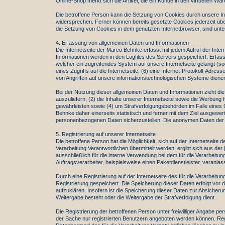
Online-Shop merkt sich die Artikel, die ein Kunde in den virtuellen Wa
Die betroffene Person kann die Setzung von Cookies durch unsere Int
widersprechen. Ferner können bereits gesetzte Cookies jederzeit übe
die Setzung von Cookies in dem genutzten Internetbrowser, sind unter
4. Erfassung von allgemeinen Daten und Informationen
Die Internetseite der Marco Behnke erfasst mit jedem Aufruf der Inte
Informationen werden in den Logfiles des Servers gespeichert. Erfa
welcher ein zugreifendes System auf unsere Internetseite gelangt (s
eines Zugriffs auf die Internetseite, (6) eine Internet-Protokoll-Adr
von Angriffen auf unsere informationstechnologischen Systeme diene
Bei der Nutzung dieser allgemeinen Daten und Informationen zieht die
auszuliefern, (2) die Inhalte unserer Internetseite sowie die Werbung
gewährleisten sowie (4) um Strafverfolgungsbehörden im Falle eines
Behnke daher einerseits statistisch und ferner mit dem Ziel ausgewer
personenbezogenen Daten sicherzustellen. Die anonymen Daten der 
5. Registrierung auf unserer Internetseite
Die betroffene Person hat die Möglichkeit, sich auf der Internetsei
Verarbeitung Verantwortlichen übermittelt werden, ergibt sich aus d
ausschließlich für die interne Verwendung bei dem für die Verarbeitu
Auftragsverarbeiter, beispielsweise einen Paketdienstleister, veranla
Durch eine Registrierung auf der Internetseite des für die Verarbeit
Registrierung gespeichert. Die Speicherung dieser Daten erfolgt vor
aufzuklären. Insofern ist die Speicherung dieser Daten zur Absicherung
Weitergabe besteht oder die Weitergabe der Strafverfolgung dient.
Die Registrierung der betroffenen Person unter freiwilliger Angabe p
der Sache nur registrierten Benutzern angeboten werden können. Regi