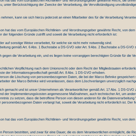
n hat das vom Europäischen Richtlinien- und Verordnungsgeber gewährte Recht, die unverz
zu, unter Berücksichtigung der Zwecke der Verarbeitung, die Vervollständigung unvollständ
nehmen, kann sie sich hierzu jederzeit an einen Mitarbeiter des für die Verarbeitung Verant
on hat das vom Europäischen Richtlinien- und Verordnungsgeber gewährte Recht, von dem Ve
r folgenden Gründe zutrifft und soweit die Verarbeitung nicht erforderlich ist:
auf sonstige Weise verarbeitet, für welche sie nicht mehr notwendig sind.
Verarbeitung gemäß Art. 6 Abs. 1 Buchstabe a DS-GVO oder Art. 9 Abs. 2 Buchstabe a DS-GVO st
egen die Verarbeitung ein, und es liegen keine vorrangigen berechtigten Gründe für die Vera
htlichen Verpflichtung nach dem Unionsrecht oder dem Recht der Mitgliedstaaten erforderlich
te der Informationsgesellschaft gemäß Art. 8 Abs. 1 DS-GVO erhoben.
 Person die Löschung von personenbezogenen Daten, die bei der Marco Behnke gespeichert si
Mitarbeiter der Marco Behnke wird veranlassen, dass dem Löschverlangen unverzüglich nac
h gemacht und ist unser Unternehmen als Verantwortlicher gemäß Art. 17 Abs. 1 DS-GVO zur
nd der Implementierungskosten angemessene Maßnahmen, auch technischer Art, um andere f
nntnis zu setzen, dass die betroffene Person von diesen anderen für die Datenverarbeitung 
ersonenbezogenen Daten verlangt hat, soweit die Verarbeitung nicht erforderlich ist. Der M
on hat das vom Europäischen Richtlinien- und Verordnungsgeber gewährte Recht, von dem V
n Person bestritten, und zwar für eine Dauer, die es dem Verantwortlichen ermöglicht, die R