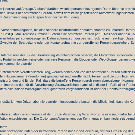
assen.
rson jederzeit auf Anfrage Auskunft darüber, welche personenbezogenen Daten über die betroffe
r Hinweis der betroffenen Person, soweit dem keine gesetzlichen Aufbewahrungspflichten e
esem Zusammenhang als Ansprechpartner zur Verfügung.
en Vorschriften Angaben, die eine schnelle elektronische Kontaktaufnahme zu unserem Unter
n Post (E-Mail-Adresse) umfasst. Sofern eine betroffene Person per E-Mail oder über ein Kon
rmittelten personenbezogenen Daten automatisch gespeichert. Solche auf freiwilliger Basis 
Zwecke der Bearbeitung oder der Kontaktaufnahme zur betroffenen Person gespeichert. Es 
nternetseite des für die Verarbeitung Verantwortlichen befindet, die Möglichkeit, individuell
hbares Portal, in welchem eine oder mehrere Personen, die Blogger oder Web-Blogger genannt
ten kommentiert werden.
er Internetseite veröffentlichten Blog, werden neben den von der betroffenen Person hinte
n Nutzernamen (Pseudonym) gespeichert und veröffentlicht. Ferner wird die vom Internet-
heitsgründen und für den Fall, dass die betroffene Person durch einen abgegebenen Kommentar
Interesse des für die Verarbeitung Verantwortlichen, damit sich dieser im Falle einer Recht
rn eine solche Weitergabe nicht gesetzlich vorgeschrieben ist oder der Rechtsverteidigung d
sätzlich von Dritten abonniert werden. Insbesondere besteht die Möglichkeit, dass ein
entare zu abonnieren, versendet der für die Verarbeitung Verantwortliche eine automatische 
e Option entschieden hat. Die Option zum Abonnement von Kommentaren kann jederzeit beend
Daten
personenbezogene Daten der betroffenen Person nur für den Zeitraum, der zur Erreichung des