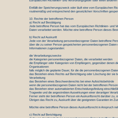
Europäischen Richtlinien- und Verordnungsgeber oder einen anderen G
Entfällt der Speicherungszweck oder läuft eine vom Europäischen R
routinemäßig und entsprechend den gesetzlichen Vorschriften gesperr
10. Rechte der betroffenen Person
a) Recht auf Bestätigung
Jede betroffene Person hat das vom Europäischen Richtlinien- und V
Daten verarbeitet werden. Möchte eine betroffene Person dieses Bestä
b) Recht auf Auskunft
Jede von der Verarbeitung personenbezogener Daten betroffene Perso
über die zu seiner Person gespeicherten personenbezogenen Daten un
Informationen zugestanden:
die Verarbeitungszwecke
die Kategorien personenbezogener Daten, die verarbeitet werden
die Empfänger oder Kategorien von Empfängern, gegenüber denen die 
Organisationen
falls möglich die geplante Dauer, für die die personenbezogenen Daten 
das Bestehen eines Rechts auf Berichtigung oder Löschung der sie 
Verarbeitung
das Bestehen eines Beschwerderechts bei einer Aufsichtsbehörde
wenn die personenbezogenen Daten nicht bei der betroffenen Person 
das Bestehen einer automatisierten Entscheidungsfindung einschließl
Tragweite und die angestrebten Auswirkungen einer derartigen Verarbe
Ferner steht der betroffenen Person ein Auskunftsrecht darüber zu, ob
Übrigen das Recht zu, Auskunft über die geeigneten Garantien im Zu
Möchte eine betroffene Person dieses Auskunftsrecht in Anspruch nehm
c) Recht auf Berichtigung