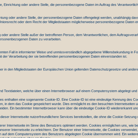
rde, Einrichtung oder andere Stelle, die personenbezogene Daten im Auftrag des Verantwortlich
ichtung oder andere Stelle, der personenbezogene Daten offengelegt werden, unabhängig davon,
onsrecht oder dem Recht der Mitgliedstaaten möglicherweise personenbezogene Daten erhal
tung oder andere Stelle außer der betroffenen Person, dem Verantwortlichen, dem Auftragsvera
 personenbezogenen Daten zu verarbeiten.
estimmten Fall in informierter Weise und unmissverständlich abgegebene Willensbekundung in F
mit der Verarbeitung der sie betreffenden personenbezogenen Daten einverstanden ist.
er in den Mitgliedstaaten der Europäischen Union geltenden Datenschutzgesetze und andere
nd Textdateien, welche über einen Internetbrowser auf einem Computersystem abgelegt und
es enthalten eine sogenannte Cookie-ID. Eine Cookie-ID ist eine eindeutige Kennung des Cook
 in dem das Cookie gespeichert wurde. Dies ermöglicht es den besuchten Internetseiten un
iden. Ein bestimmter Internetbrowser kann über die eindeutige Cookie-ID wiedererkannt und i
ser Internetseite nutzerfreundlichere Services bereitstellen, die ohne die Cookie-Setzung 
erer Internetseite im Sinne des Benutzers optimiert werden. Cookies ermöglichen uns, wie be
rer Internetseite zu erleichtern. Der Benutzer einer Internetseite, die Cookies verwendet,
dem auf dem Computersystem des Benutzers abgelegten Cookie übernommen wird. Ein weiteres