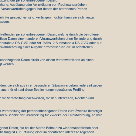
 Nutzung der personenbezogenen Daten.
dmachung, Ausübung oder Verteidigung von Rechtsansprüchen.
es Verantwortlichen gegenüber denen der betroffenen Person
hnke gespeichert sind, verlangen möchte, kann sie sich hierzu
lassen.
etreffenden personenbezogenen Daten, welche durch die betroffene
, diese Daten einem anderen Verantwortlichen ohne Behinderung durch
1 Buchstabe a DS-GVO oder Art. 9 Abs. 2 Buchstabe a DS-GVO oder auf
 Wahrnehmung einer Aufgabe erforderlich ist, die im öffentlichen
nenbezogenen Daten direkt von einem Verantwortlichen an einen
gt werden.
, die sich aus ihrer besonderen Situation ergeben, jederzeit gegen
 auch für ein auf diese Bestimmungen gestütztes Profiling.
 die Verarbeitung nachweisen, die den Interessen, Rechten und
die Verarbeitung der personenbezogenen Daten zum Zwecke derartiger
r Marco Behnke der Verarbeitung für Zwecke der Direktwerbung, so wird
ogener Daten, die bei der Marco Behnke zu wissenschaftlichen oder
ung ist zur Erfüllung einer im öffentlichen Interesse liegenden