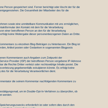
ne Person gespeichert sind. Ferner berichtigt oder löscht der für die
ntgegenstehen. Die Gesamtheit der Mitarbeiter des für die
nehmen sowie eine unmittelbare Kommunikation mit uns ermöglichen,
taktformular den Kontakt mit dem für die Verarbeitung
von einer betroffenen Person an den für die Verarbeitung
erfolgt keine Weitergabe dieser personenbezogenen Daten an Dritte.
e Kommentare zu einzelnen Blog-Beiträgen zu hinterlassen. Ein Blog ist
 werden, Artikel posten oder Gedanken in sogenannten Blogposts
rlassenen Kommentaren auch Angaben zum Zeitpunkt der
Service-Provider (ISP) der betroffenen Person vergebene IP-Adresse
 die Rechte Dritter verletzt oder rechtswidrige Inhalte postet. Die
sverletzung gegebenenfalls exkulpieren könnte. Es erfolgt keine
es für die Verarbeitung Verantwortlichen dient.
 Kommentator die seinem Kommentar nachfolgenden Kommentare zu
Bestätigungsmail, um im Double-Opt-In-Verfahren zu überprüfen, ob
et werden.
 Speicherungszwecks erforderlich ist oder sofern dies durch den