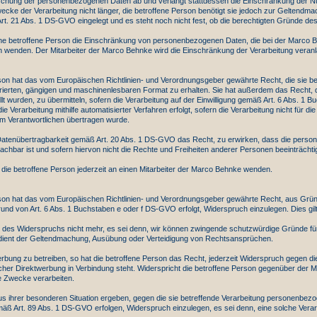
e Löschung der personenbezogenen Daten ab und verlangt stattdessen die Einschränkung der
wecke der Verarbeitung nicht länger, die betroffene Person benötigt sie jedoch zur Gelten
rt. 21 Abs. 1 DS-GVO eingelegt und es steht noch nicht fest, ob die berechtigten Gründe d
ne betroffene Person die Einschränkung von personenbezogenen Daten, die bei der Marco Be
chen wenden. Der Mitarbeiter der Marco Behnke wird die Einschränkung der Verarbeitung veran
on hat das vom Europäischen Richtlinien- und Verordnungsgeber gewährte Recht, die sie b
kturierten, gängigen und maschinenlesbaren Format zu erhalten. Sie hat außerdem das Recht
t wurden, zu übermitteln, sofern die Verarbeitung auf der Einwilligung gemäß Art. 6 Abs. 
erarbeitung mithilfe automatisierter Verfahren erfolgt, sofern die Verarbeitung nicht für die
dem Verantwortlichen übertragen wurde.
 Datenübertragbarkeit gemäß Art. 20 Abs. 1 DS-GVO das Recht, zu erwirken, dass die perso
achbar ist und sofern hiervon nicht die Rechte und Freiheiten anderer Personen beeinträchti
ie betroffene Person jederzeit an einen Mitarbeiter der Marco Behnke wenden.
n hat das vom Europäischen Richtlinien- und Verordnungsgeber gewährte Recht, aus Gründen
und von Art. 6 Abs. 1 Buchstaben e oder f DS-GVO erfolgt, Widerspruch einzulegen. Dies gilt
 des Widerspruchs nicht mehr, es sei denn, wir können zwingende schutzwürdige Gründe für
g dient der Geltendmachung, Ausübung oder Verteidigung von Rechtsansprüchen.
bung zu betreiben, so hat die betroffene Person das Recht, jederzeit Widerspruch gegen 
solcher Direktwerbung in Verbindung steht. Widerspricht die betroffene Person gegenüber de
e Zwecke verarbeiten.
us ihrer besonderen Situation ergeben, gegen die sie betreffende Verarbeitung personenbez
Art. 89 Abs. 1 DS-GVO erfolgen, Widerspruch einzulegen, es sei denn, eine solche Verarbeit