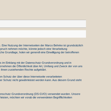
 Eine Nutzung der Internetseiten der Marco Behnke ist grundsätzlich
spruch nehmen möchte, könnte jedoch eine Verarbeitung
e Grundlage, holen wir generell eine Einwilligung der betroffenen
ts im Einklang mit der Datenschutz-Grundverordnung und in
rnehmen die Öffentlichkeit über Art, Umfang und Zweck der von uns
 ihnen zustehenden Rechte aufgeklärt.
 Schutz der über diese Internetseite verarbeiteten
er Schutz nicht gewährleistet werden kann. Aus diesem Grund steht
r Datenschutz-Grundverordnung (DS-GVO) verwendet wurden. Unsere
leisten, möchten wir vorab die verwendeten Begrifflichkeiten