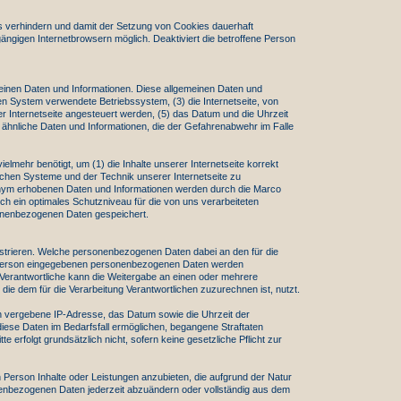
rs verhindern und damit der Setzung von Cookies dauerhaft
ängigen Internetbrowsern möglich. Deaktiviert die betroffene Person
emeinen Daten und Informationen. Diese allgemeinen Daten und
n System verwendete Betriebssystem, (3) die Internetseite, von
r Internetseite angesteuert werden, (5) das Datum und die Uhrzeit
ge ähnliche Daten und Informationen, die der Gefahrenabwehr im Falle
mehr benötigt, um (1) die Inhalte unserer Internetseite korrekt
gischen Systeme und der Technik unserer Internetseite zu
anonym erhobenen Daten und Informationen werden durch die Marco
ch ein optimales Schutzniveau für die von uns verarbeiteten
onenbezogenen Daten gespeichert.
gistrieren. Welche personenbezogenen Daten dabei an den für die
enen Person eingegebenen personenbezogenen Daten werden
g Verantwortliche kann die Weitergabe an einen oder mehrere
die dem für die Verarbeitung Verantwortlichen zuzurechnen ist, nutzt.
son vergebene IP-Adresse, das Datum sowie die Uhrzeit der
iese Daten im Bedarfsfall ermöglichen, begangene Straftaten
e erfolgt grundsätzlich nicht, sofern keine gesetzliche Pflicht zur
n Person Inhalte oder Leistungen anzubieten, die aufgrund der Natur
onenbezogenen Daten jederzeit abzuändern oder vollständig aus dem