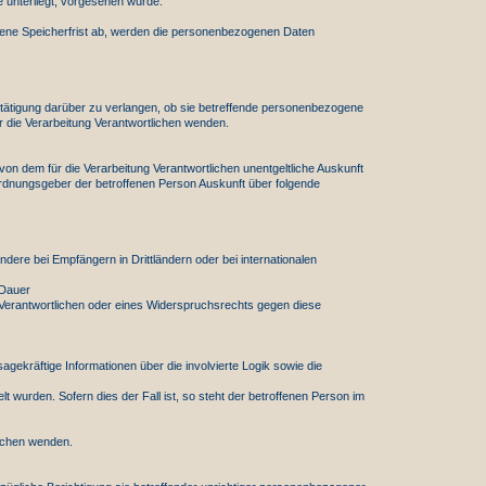
 unterliegt, vorgesehen wurde.
bene Speicherfrist ab, werden die personenbezogenen Daten
stätigung darüber zu verlangen, ob sie betreffende personenbezogene
r die Verarbeitung Verantwortlichen wenden.
n dem für die Verarbeitung Verantwortlichen unentgeltliche Auskunft
ordnungsgeber der betroffenen Person Auskunft über folgende
re bei Empfängern in Drittländern oder bei internationalen
 Dauer
Verantwortlichen oder eines Widerspruchsrechts gegen diese
ekräftige Informationen über die involvierte Logik sowie die
t wurden. Sofern dies der Fall ist, so steht der betroffenen Person im
lichen wenden.