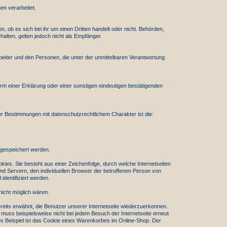
en verarbeitet.
 ob es sich bei ihr um einen Dritten handelt oder nicht. Behörden,
ten, gelten jedoch nicht als Empfänger.
rbeiter und den Personen, die unter der unmittelbaren Verantwortung
orm einer Erklärung oder einer sonstigen eindeutigen bestätigenden
r Bestimmungen mit datenschutzrechtlichem Charakter ist die:
 gespeichert werden.
ies. Sie besteht aus einer Zeichenfolge, durch welche Internetseiten
d Servern, den individuellen Browser der betroffenen Person von
dentifiziert werden.
nicht möglich wären.
reits erwähnt, die Benutzer unserer Internetseite wiederzuerkennen.
 muss beispielsweise nicht bei jedem Besuch der Internetseite erneut
 Beispiel ist das Cookie eines Warenkorbes im Online-Shop. Der