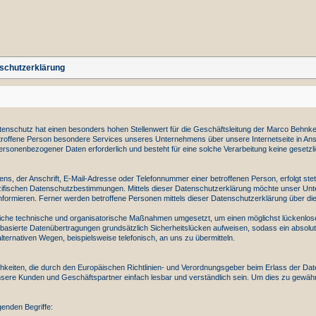
schutzerklärung
enschutz hat einen besonders hohen Stellenwert für die Geschäftsleitung der Marco Behnke.
roffene Person besondere Services unseres Unternehmens über unsere Internetseite in An
rsonenbezogener Daten erforderlich und besteht für eine solche Verarbeitung keine gesetzlich
s, der Anschrift, E-Mail-Adresse oder Telefonnummer einer betroffenen Person, erfolgt ste
ifischen Datenschutzbestimmungen. Mittels dieser Datenschutzerklärung möchte unser Unte
ormieren. Ferner werden betroffene Personen mittels dieser Datenschutzerklärung über die
reiche technische und organisatorische Maßnahmen umgesetzt, um einen möglichst lückenlosen
asierte Datenübertragungen grundsätzlich Sicherheitslücken aufweisen, sodass ein absolut
ternativen Wegen, beispielsweise telefonisch, an uns zu übermitteln.
ichkeiten, die durch den Europäischen Richtlinien- und Verordnungsgeber beim Erlass de
 unsere Kunden und Geschäftspartner einfach lesbar und verständlich sein. Um dies zu gewähr
enden Begriffe: