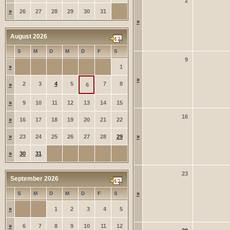
2
»
26
27
28
29
30
31
»
August 2026
S
M
D
M
D
F
S
9
»
1
»
2
3
4
5
7
8
»
6
»
9
10
11
12
13
14
15
16
»
16
17
18
19
20
21
22
»
23
24
25
26
27
28
29
»
»
30
31
23
September 2026
S
M
D
M
D
F
S
»
»
1
2
3
4
5
»
6
7
8
9
10
11
12