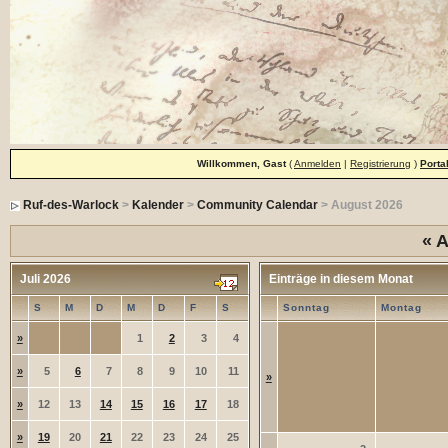
Willkommen, Gast
(
Anmelden
|
Registrierung
)
Porta
Ruf-des-Warlock
>
Kalender
>
Community Calendar
> August 2026
«
A
Juli 2026
Einträge in diesem Monat
S
M
D
M
D
F
S
Sonntag
Montag
»
1
2
3
4
»
5
6
7
8
9
10
11
»
»
12
13
14
15
16
17
18
»
19
20
21
22
23
24
25