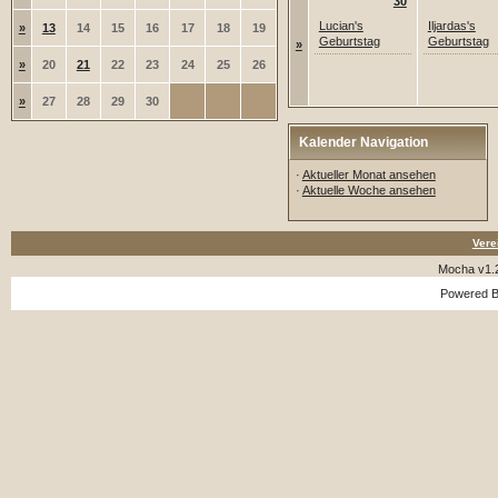
30
Lucian's
Iljardas's
»
13
14
15
16
17
18
19
Geburtstag
Geburtstag
»
»
20
21
22
23
24
25
26
»
27
28
29
30
Kalender Navigation
·
Aktueller Monat ansehen
·
Aktuelle Woche ansehen
Vere
Mocha v1.
Powered 