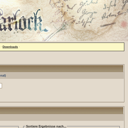
·
Downloads
·
nal)
Sortiere Ergebnisse nach...