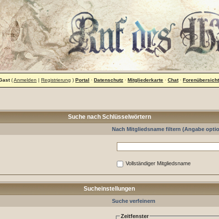
Gast
(
Anmelden
|
Registrierung
)
Portal
·
Datenschutz
·
Mitgliederkarte
·
Chat
·
Forenübersicht
Suche nach Schlüsselwörtern
Nach Mitgliedsname filtern (Angabe optio
Vollständiger Mitgliedsname
Sucheinstellungen
Suche verfeinern
Zeitfenster