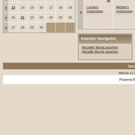
30
Lucian's
Iljardas's
»
13
14
15
16
17
18
19
Geburtstag
Geburtstag
»
»
20
21
22
23
24
25
26
»
27
28
29
30
Kalender Navigation
·
Aktueller Monat ansehen
·
Aktuelle Woche ansehen
Vere
Mocha v1.
Powered 