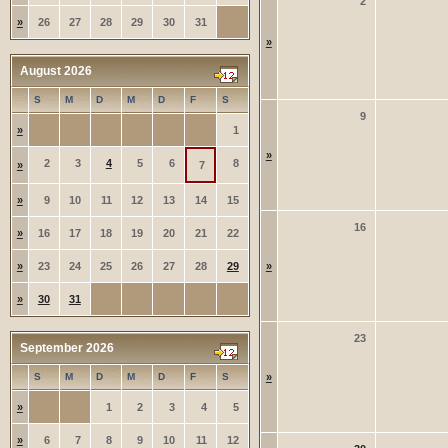
2
»
26
27
28
29
30
31
»
August 2026
S
M
D
M
D
F
S
9
»
1
»
2
3
4
5
6
8
»
7
»
9
10
11
12
13
14
15
16
»
16
17
18
19
20
21
22
»
23
24
25
26
27
28
29
»
»
30
31
23
September 2026
S
M
D
M
D
F
S
»
»
1
2
3
4
5
»
6
7
8
9
10
11
12