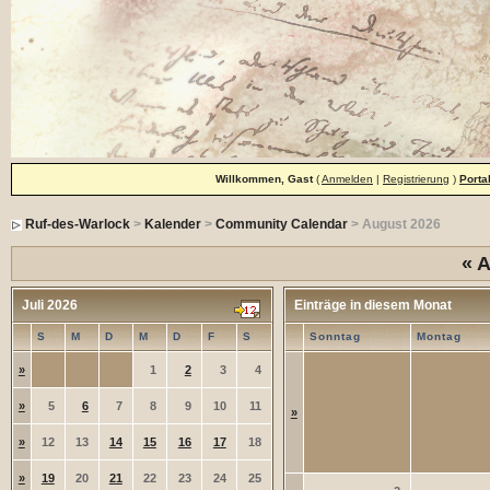
Willkommen, Gast
(
Anmelden
|
Registrierung
)
Porta
Ruf-des-Warlock
>
Kalender
>
Community Calendar
> August 2026
«
A
Juli 2026
Einträge in diesem Monat
S
M
D
M
D
F
S
Sonntag
Montag
»
1
2
3
4
»
5
6
7
8
9
10
11
»
»
12
13
14
15
16
17
18
»
19
20
21
22
23
24
25