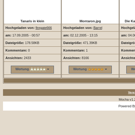
Tanaris in klein
Montaron.jpg
Die Ka
Hochgeladen von:
firegate666
Hochgeladen von:
Barrel
Hochgel
am:
17.09.2005 - 00:57
am:
02.12.2005 - 13:15
am:
04.06
Dateigröße:
178.58KB
Dateigröße:
471.39KB
Dateigrö
Kommentare:
0
Kommentare:
1
Komment
Ansichten:
2433
Ansichten:
8166
Ansicht
Wertung
Wertung
We
Vere
Mocha v1.
Powered 