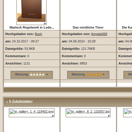
Warlock Regelwerk in Lede...
Das nördliche Tinor
Die Ka
Hochgeladen von:
Bush
Hochgeladen von:
firegate666
Hochgel
am:
24.10.2017 - 09:27
am:
04.06.2010 - 10:28
am:
04.06
Dateigröße:
53.8KB
Dateigröße:
121.76KB
Dateigrö
Kommentare:
0
Kommentare:
0
Komment
Ansichten:
1131
Ansichten:
6853
Ansicht
Wertung
Wertung
We
5 Zufallsbilder