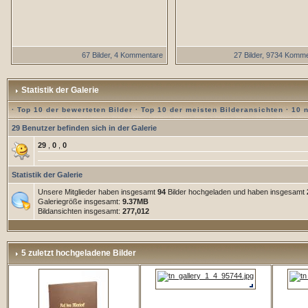
67 Bilder, 4 Kommentare
27 Bilder, 9734 Komm
Statistik der Galerie
·
Top 10 der bewerteten Bilder
·
Top 10 der meisten Bilderansichten
·
10 
29 Benutzer befinden sich in der Galerie
29
,
0
,
0
Statistik der Galerie
Unsere Mitglieder haben insgesamt
94
Bilder hochgeladen und haben insgesamt
Galeriegröße insgesamt:
9.37MB
Bildansichten insgesamt:
277,012
5 zuletzt hochgeladene Bilder