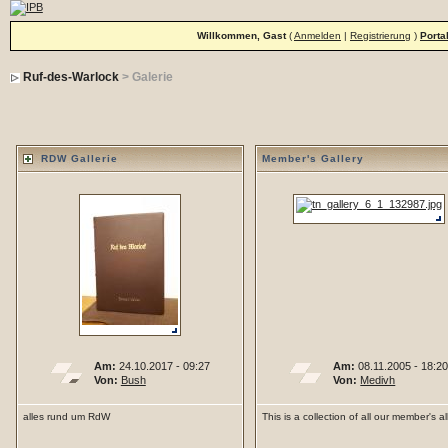
Willkommen, Gast
(
Anmelden
|
Registrierung
)
Porta
Ruf-des-Warlock
> Galerie
RDW Gallerie
Member's Gallery
Am:
24.10.2017 - 09:27
Am:
08.11.2005 - 18:2
Von:
Bush
Von:
Medivh
alles rund um RdW
This is a collection of all our member's 