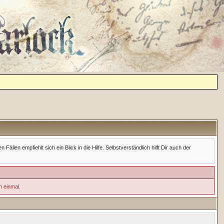
en empfiehlt sich ein Blick in die Hilfe. Selbstverständlich hilft Dir auch der
h einmal.