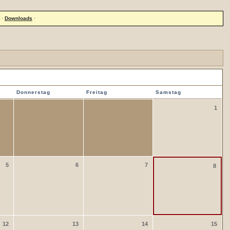
·
Downloads
·
Donnerstag
Freitag
Samstag
1
5
6
7
8
12
13
14
15