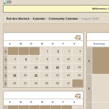
Willkommen, 
Ruf-des-Warlock
>
Kalender
>
Community Calendar
> August 2026
Juli 2026
Einträge in d
S
M
D
M
D
F
S
Sonntag
»
1
2
3
4
»
5
6
7
8
9
10
11
»
»
12
13
14
15
16
17
18
»
19
20
21
22
23
24
25
»
26
27
28
29
30
31
»
August 2026
S
M
D
M
D
F
S