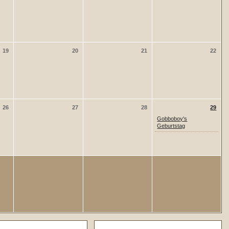
19
20
21
22
26
27
28
29
Gobboboy's
Geburtstag