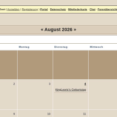
Gast
(
Anmelden
|
Registrierung
)
Portal
·
Datenschutz
·
Mitgliederkarte
·
Chat
·
Forenübersicht
«
August 2026
»
iesem Monat
Montag
Dienstag
Mittwoch
2
3
4
KingLeoric's Geburtstag
9
10
11