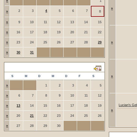
»
1
»
2
3
4
5
6
7
»
8
»
9
10
11
12
13
14
15
»
16
17
18
19
20
21
22
»
23
24
25
26
27
28
29
»
»
30
31
September 2026
S
M
D
M
D
F
S
»
»
1
2
3
4
5
»
6
7
8
9
10
11
12
Lucian's Ge
»
13
14
15
16
17
18
19
»
»
20
21
22
23
24
25
26
»
27
28
29
30