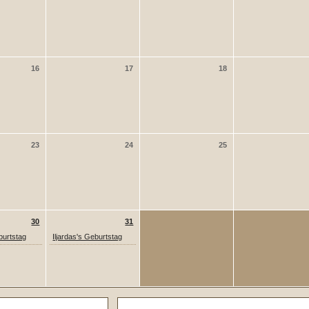
16
17
18
23
24
25
30
31
burtstag
Iljardas's Geburtstag