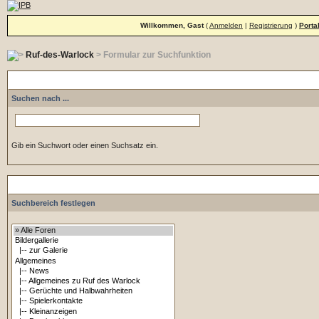
Willkommen, Gast
(
Anmelden
|
Registrierung
)
Porta
Ruf-des-Warlock
> Formular zur Suchfunktion
Suche 
Suchen nach ...
Gib ein Suchwort oder einen Suchsatz ein.
S
Suchbereich festlegen