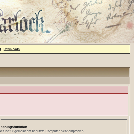
t
·
Downloads
·
nnerungsfunktion
ses ist für gemeinsam benutzte Computer nicht empfohlen