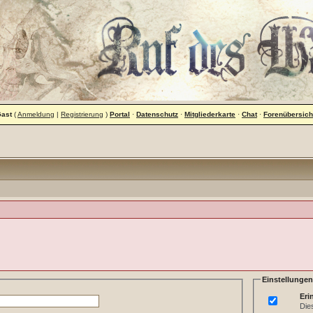
Gast
(
Anmeldung
|
Registrierung
)
Portal
·
Datenschutz
·
Mitgliederkarte
·
Chat
·
Forenübersich
Einstellungen
Eri
Die