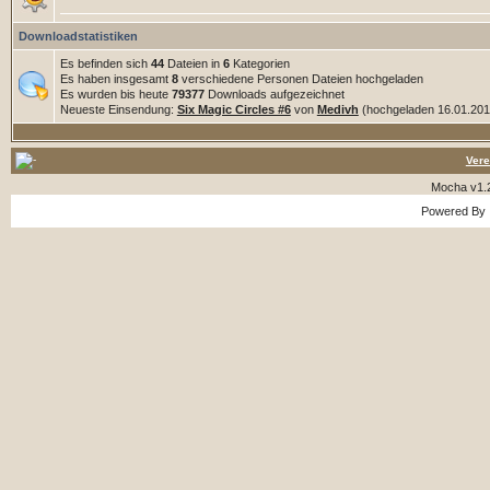
Downloadstatistiken
Es befinden sich
44
Dateien in
6
Kategorien
Es haben insgesamt
8
verschiedene Personen Dateien hochgeladen
Es wurden bis heute
79377
Downloads aufgezeichnet
Neueste Einsendung:
Six Magic Circles #6
von
Medivh
(hochgeladen 16.01.2018
Vere
Mocha v1.
Powered By