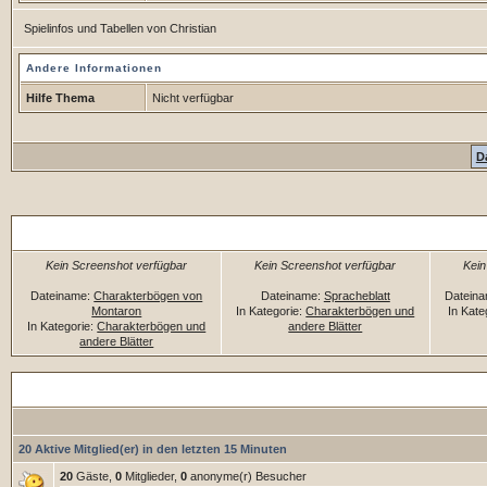
Spielinfos und Tabellen von Christian
Andere Informationen
Hilfe Thema
Nicht verfügbar
D
Zufällige Dateien
Kein Screenshot verfügbar
Kein Screenshot verfügbar
Kein
Dateiname:
Charakterbögen von
Dateiname:
Spracheblatt
Datein
Montaron
In Kategorie:
Charakterbögen und
In Kate
In Kategorie:
Charakterbögen und
andere Blätter
andere Blätter
Downloadstatistiken
20 Aktive Mitglied(er) in den letzten 15 Minuten
20
Gäste,
0
Mitglieder,
0
anonyme(r) Besucher