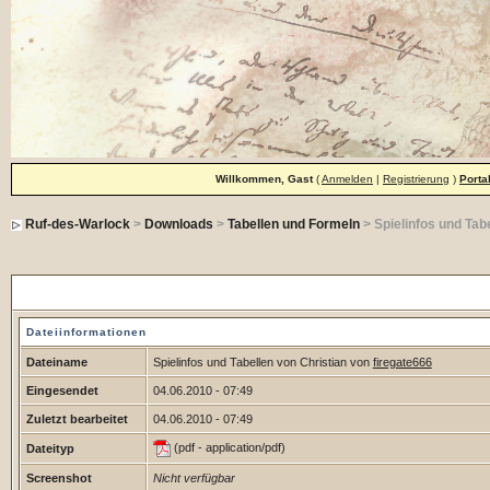
Willkommen, Gast
(
Anmelden
|
Registrierung
)
Porta
Ruf-des-Warlock
>
Downloads
>
Tabellen und Formeln
> Spielinfos und Tab
Spielinfos und Tabellen von Christian
Dateiinformationen
Dateiname
Spielinfos und Tabellen von Christian von
firegate666
Eingesendet
04.06.2010 - 07:49
Zuletzt bearbeitet
04.06.2010 - 07:49
(pdf - application/pdf)
Dateityp
Screenshot
Nicht verfügbar