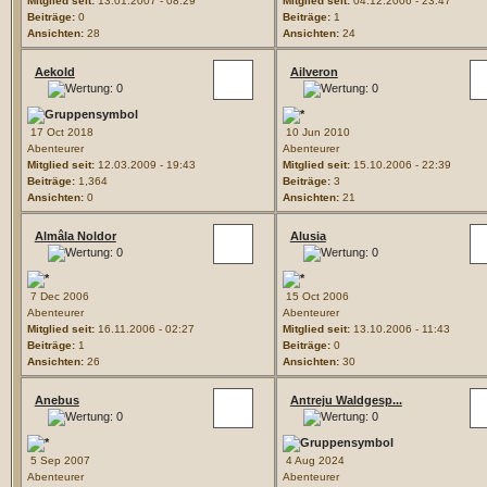
Mitglied seit:
13.01.2007 - 08:29
Mitglied seit:
04.12.2006 - 23:47
Beiträge:
0
Beiträge:
1
Ansichten:
28
Ansichten:
24
Aekold
Ailveron
17 Oct 2018
10 Jun 2010
Abenteurer
Abenteurer
Mitglied seit:
12.03.2009 - 19:43
Mitglied seit:
15.10.2006 - 22:39
Beiträge:
1,364
Beiträge:
3
Ansichten:
0
Ansichten:
21
Almâla Noldor
Alusia
7 Dec 2006
15 Oct 2006
Abenteurer
Abenteurer
Mitglied seit:
16.11.2006 - 02:27
Mitglied seit:
13.10.2006 - 11:43
Beiträge:
1
Beiträge:
0
Ansichten:
26
Ansichten:
30
Anebus
Antreju Waldgesp...
5 Sep 2007
4 Aug 2024
Abenteurer
Abenteurer