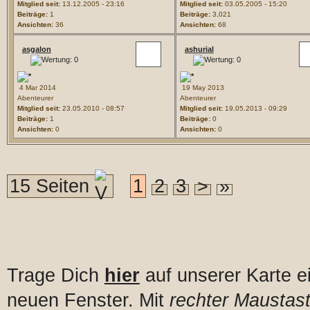
Mitglied seit:
13.12.2005 - 23:16
Mitglied seit:
03.05.2005 - 15:20
Beiträge:
1
Beiträge:
3,021
Ansichten:
36
Ansichten:
68
asgalon
ashurial
4 Mar 2014
19 May 2013
Abenteurer
Abenteurer
Mitglied seit:
23.05.2010 - 08:57
Mitglied seit:
19.05.2013 - 09:29
Beiträge:
1
Beiträge:
0
Ansichten:
0
Ansichten:
0
15 Seiten
1
2
3
>
»
Trage Dich
hier
auf unserer Karte e
neuen Fenster. Mit
rechter Maustast