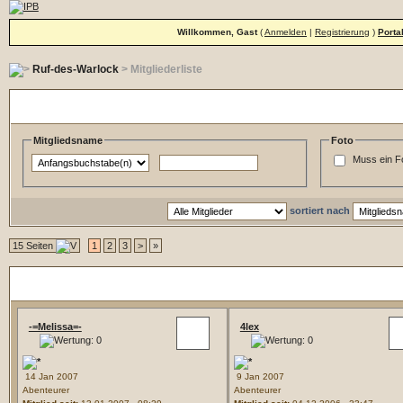
Willkommen, Gast
(
Anmelden
|
Registrierung
)
Porta
Ruf-des-Warlock
> Mitgliederliste
Such und Filteroptionen
Mitgliedsname
Foto
Muss ein F
sortiert nach
15 Seiten
1
2
3
>
»
Mitgliederliste
-=Melissa=-
4lex
14 Jan 2007
9 Jan 2007
Abenteurer
Abenteurer