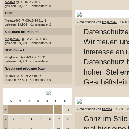
Medivh
@ 05-16-26 20:36
einem Spamme
gelesen: 28,132 Kommentare: 0
stelle mir als
TEST
Datenschutzerklärung
firegate666
@ 03-12-26 11:41
Geschrieben von
firegate666
- 05-8-
macht, den B
gelesen: 19,984 Kommentare: 2
Datenschutze
Stillegung des Forums
aufrecht zu er
firegate666
@ 12-22-25 09:03
Wir freuen un
gelesen: 80,639 Kommentare: 8
Interesse an
OOC-Thread
Ursprung der 
KingLeoric
@ 04-30-20 16:31
Datenschutz 
gelesen: 64,069 Kommentare: 1
aktuell auf ei
Regeln und relevante Daten
hohen Stellenw
Version und e
Medivh
@ 04-24-20 15:47
Geschäftsleit
gelesen: 62,594 Kommentare: 0
versucht - ist
Eine Nutzung 
August 2026
zahle aktuell 
Marco Behnke 
Wichtig: Nicht-vergessen-T
S
M
D
M
D
F
S
Pauschale vo
Geschrieben von
Iljardas
- 03-30-13 
»
1
jede Angabe 
mache ich ger
Ganz im Stile
»
2
3
4
5
6
7
8
Daten möglich
Aktivität ist.
mal hier eine 
»
9
10
11
12
13
14
15