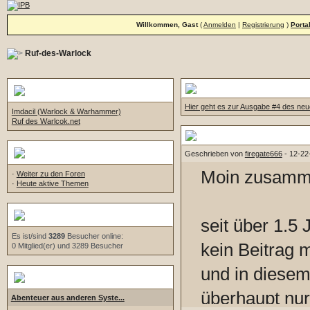
Willkommen, Gast
(
Anmelden
|
Registrierung
)
Porta
Ruf-des-Warlock
Six Magic Circles #4
Links
Hier geht es zur Ausgabe #4 des ne
Imdacil (Warlock & Warhammer)
Ruf des Warlcok.net
Stillegung des Forums
Navigation
Geschrieben von
firegate666
- 12-22
Moin zusamm
·
Weiter zu den Foren
·
Heute aktive Themen
Wer ist online?
seit über 1.5 
Es ist/sind
3289
Besucher online:
kein Beitrag 
0 Mitglied(er) und 3289 Besucher
und in diesem
Aktuelle Diskussionen
überhaupt nur
Abenteuer aus anderen Syste...