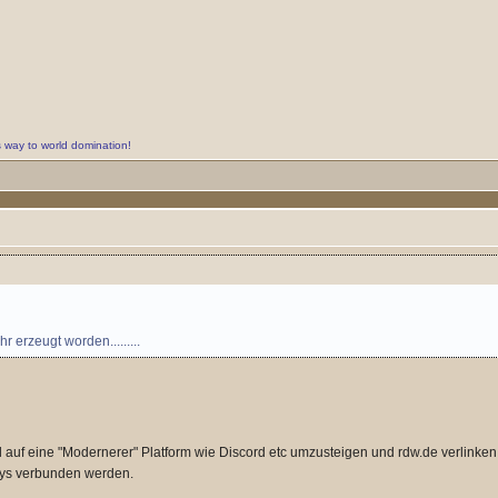
s way to world domination!
r erzeugt worden.........
l auf eine "Modernerer" Platform wie Discord etc umzusteigen und rdw.de verlinken
tys verbunden werden.