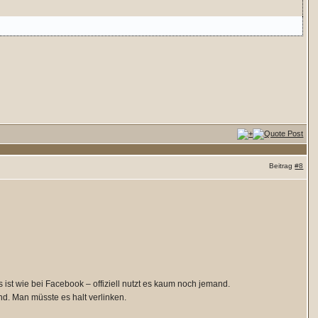
Beitrag
#8
s ist wie bei Facebook – offiziell nutzt es kaum noch jemand.
nd. Man müsste es halt verlinken.