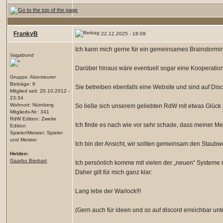
FrankyB
22.12.2025 - 18:09
Ich kann mich gerne für ein gemeinsames Brainstormin
Vagabund
Darüber hinaus wäre eventuell sogar eine Kooperation m
Gruppe: Abenteurer
Beiträge: 9
Sie betreiben ebenfalls eine Website und sind auf Disco
Mitglied seit: 20.10.2012 -
23:34
Wohnort: Nürnberg
So ließe sich unserem geliebten RdW mit etwas Glück 
Mitglieds-Nr.: 341
RdW Edition: Zweite
Ich finde es nach wie vor sehr schade, dass meiner 
Edition
Spieler/Meister: Spieler
und Meister
Ich bin der Ansicht, wir sollten gemeinsam den Staub
Helden:
Gaarbo Bierbart
Ich persönlich komme mit vielen der „neuen“ Systeme n
Daher gilt für mich ganz klar:
Lang lebe der Warlock!!!
(Gern auch für ideen und so auf discord erreichbar unte