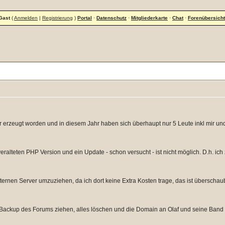
Gast
(
Anmelden
|
Registrierung
)
Portal
·
Datenschutz
·
Mitgliederkarte
·
Chat
·
Forenübersicht
ehr erzeugt worden und in diesem Jahr haben sich überhaupt nur 5 Leute inkl mir u
veralteten PHP Version und ein Update - schon versucht - ist nicht möglich. D.h. ic
nternen Server umzuziehen, da ich dort keine Extra Kosten trage, das ist übersch
n Backup des Forums ziehen, alles löschen und die Domain an Olaf und seine Band