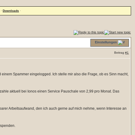
·
Downloads
·
Einstellungen
Beitrag
#1
nd einem Spammer eingelogged. Ich stelle mir also die Frage, ob es Sinn macht,
h zahle aktuell bei Ionos einen Service Pauschale von 2,99 pro Monat. Das
aubarer Arbeitsaufwand, den ich auch gerne auf mich nehme, wenn Interesse an
 spenden.