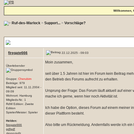
Willkommen, 
Ruf-des-Warlock
>
Support...
>
Vorschläge?
Stillegung des Forums
firegate666
22.12.2025 - 09:03
Moin zusammen,
Überlebender
seit über 1.5 Jahren ist hier im Forum kein Beitrag m
Gruppe:
Cherubim
den Betrieb des Forums aufrecht zu erhalten.
Beiträge: 979
Mitglied seit: 11.11.2004 -
Ursprung der Frage: Das Forum läuft aktuell auf einer 
09:09
Wohnort: Hamburg
mache ich gerne, wenn hier noch Aktivität ist.
Mitglieds-Nr.: 1
RdW Edition: Zweite
Ich habe die Option, dieses Forum auf einem meiner i
Edition
Spieler/Meister: Spieler
dieser Plattform besteht.
Helden:
Also bitte um Rückmeldung. Andernfalls werde ich ei
firegate666
gdfgdf
zknnnzio6t