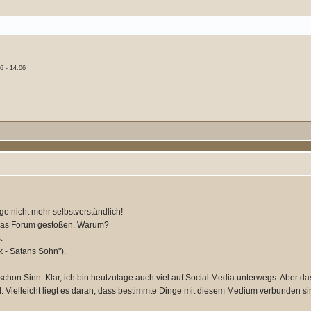
6 - 14:06
ge nicht mehr selbstverständlich!
uf das Forum gestoßen. Warum?
.
k - Satans Sohn").
 schon Sinn. Klar, ich bin heutzutage auch viel auf Social Media unterwegs. Aber da
al. Vielleicht liegt es daran, dass bestimmte Dinge mit diesem Medium verbunden si