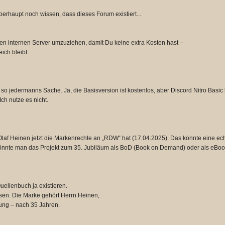
 überhaupt noch wissen, dass dieses Forum existiert...
nen internen Server umzuziehen, damit Du keine extra Kosten hast –
ich bleibt.
so jedermanns Sache. Ja, die Basisversion ist kostenlos, aber Discord Nitro Basic 
ch nutze es nicht.
laf Heinen jetzt die Markenrechte an „RDW“ hat (17.04.2025). Das könnte eine ech
cht könnte man das Projekt zum 35. Jubiläum als BoD (Book on Demand) oder als eB
ellenbuch ja existieren.
ssen. Die Marke gehört Herrn Heinen,
chung – nach 35 Jahren.