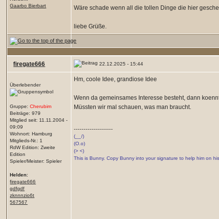
Gaarbo Bierbart
Wäre schade wenn all die tollen Dinge die hier gesch
liebe Grüße.
firegate666
22.12.2025 - 15:44
Hm, coole Idee, grandiose Idee
Überlebender
Wenn da gemeinsames Interesse besteht, dann koennte i
Gruppe:
Cherubim
Müssten wir mal schauen, was man braucht.
Beiträge: 979
Mitglied seit: 11.11.2004 -
09:09
--------------------
Wohnort: Hamburg
(__/)
Mitglieds-Nr.: 1
(O.o)
RdW Edition: Zweite
(> <)
Edition
This is Bunny. Copy Bunny into your signature to help him on hi
Spieler/Meister: Spieler
Helden:
firegate666
gdfgdf
zknnnzio6t
567567