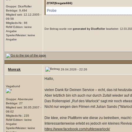
ZITAT(firegate666)
Gruppe: DiceRoller
Probe
Beiträge: 9,494
Mitglied seit: 12.12.2005 -
09:58
Mitglieds-Nr.: 86
RdW Edition: keine
Der Beitrag wurde von
generated by DiceRoller
bearbeitet: 12.03.202
Angabe
Spieler/Meister: keine
Angabe
Monrak
29.04.2026 - 22:26
Hallo,
Vagabund
vielen Dank für Deinen Service – echt, das ist heutzuta
Aber letztlich bin ich auch nur durch Zufall wieder a
Gruppe: Abenteurer
Das Rollenspiel „Ruf des Warlock“ sagt mir noch etwas
Beiträge: 27
Nicht nur wegen den Filmen mit Julian Sands ("Warloc
Mitglied seit: 30.05.2007 -
08:02
Mitglieds-Nr.: 235
Die Idee, eine Plattform wie diese zu betreiben, macht
RdW Edition: keine
Interessanterweise erlebt es jedoch ein kleines Reviv
Angabe
Spieler/Meister: keine
https://www.facebook.com/rufdeswarlock/