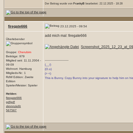
Der Beitrag wurde von
FrankyB
bearbeitet: 22.12.2025 - 18:28
firegate666
23.12.2025 - 09:54
add mich mal: firegate666
Überlebender
Screenshot_2025_12_23_at_09
Gruppe:
Cherubim
Beiträge: 979
--------------------
Mitglied seit: 11.11.2004 -
09:09
(__/)
Wohnort: Hamburg
(O.o)
Mitglieds-Nr.: 1
(> <)
RdW Edition: Zweite
This is Bunny. Copy Bunny into your signature to help him on hi
Edition
Spieler/Meister: Spieler
Helden:
firegate666
gdfgdf
zknnnzio6t
567567