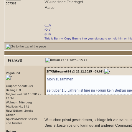
VG und frohe Feiertage!
567567
Marco
--------------------
(__/)
(O.o)
(> <)
This is Bunny. Copy Bunny into your signature to help him on hi
FrankyB
22.12.2025 - 15:21
ZITAT(firegate666 @ 22.12.2025 - 09:03)
Vagabund
Moin zusammen,
Gruppe: Abenteurer
seit über 1.5 Jahren ist hier im Forum kein Beitrag meh
Beiträge: 9
Mitglied seit: 20.10.2012 -
23:34
Wohnort: Nürnberg
Mitglieds-Nr.: 341
RdW Edition: Zweite
Edition
Spieler/Meister: Spieler
Wie schon privat geschrieben, schlage ich vor eventue
und Meister
Dies ist kostenlos und kann gut mit anderen Communi
Helden: