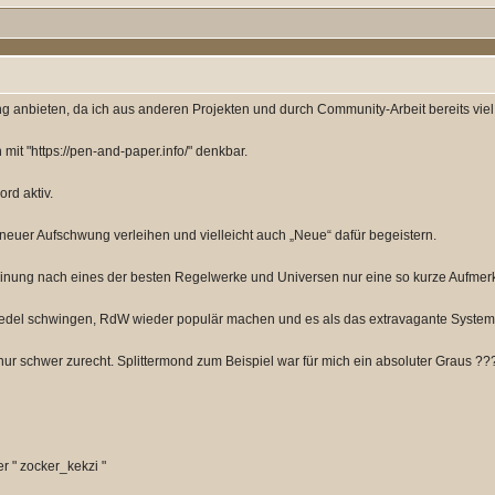
g anbieten, da ich aus anderen Projekten und durch Community-Arbeit bereits viel
it "https://pen-and-paper.info/" denkbar.
rd aktiv.
neuer Aufschwung verleihen und vielleicht auch „Neue“ dafür begeistern.
Meinung nach eines der besten Regelwerke und Universen nur eine so kurze Aufmer
wedel schwingen, RdW wieder populär machen und es als das extravagante System p
ur schwer zurecht. Splittermond zum Beispiel war für mich ein absoluter Graus ??
r " zocker_kekzi "