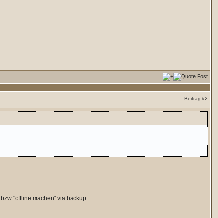
Beitrag
#2
 bzw "offline machen" via backup .