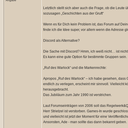
Angabe
Letztlich stellt sich aber auch die Frage, ob die Leute
sozusagen „Geschichten aus der Gruft“
Wenn es für Dich kein Problem ist, das Forum auf Dei
finde ich die Idee super, vor allem wenn die Adresse gle
Discord als Alternative?
Die Sache mit Discord? Hmm, ich weiß nicht… ist nicht 
Es kann eine gute Option für bestimmte Gruppen sein. I
„Ruf des Warlock“ und die Markenrechte:
Apropos „Ruf des Warlock“ – ich habe gesehen, dass O
endlich zu verlegen, erscheint mir sinnvoll. Viellei
herausgebracht.
Das Jubiläum zum Jahr 1990 ist verstrichen.
Laut Forumseinträgen von 2006 soll das Regelwerk&Qu
Herr Strietzel ist verstorben. Games-In wurde geschlo
und vielleicht ist jetzt der Moment für eine Veröffentli
Ansonsten, Ade - man sollte das dann bekannt geben.