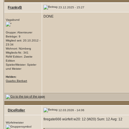
FrankyB
23.12.2025 - 15:27
DONE
Vagabund
Gruppe: Abenteurer
Beiträge: 9
Mitglied seit: 20.10.2012 -
23:34
Wohnort: Nürnberg
Mitglieds-Nr.: 341
RdW Edition: Zweite
Edition
Spieler/Meister: Spieler
und Meister
Helden:
Gaarbo Bierbart
DiceRoller
12.03.2026 - 14:06
firegate666 würfelt w20: 12 (W20) Sum: 12 Avg: 12
Würfelmeister