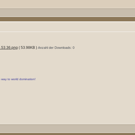
.53.36.png
( 53.98KB )
Anzahl der Downloads: 0
s way to world domination!