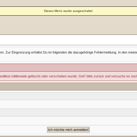
Dieses Menü wurde ausgeschaltet
Zur Eingrenzung erhältst Du im folgenden die dazugehörige Fehlermeldung. In den meisten Fäll
wolltest mittlerwele gelöscht oder verschoben wurde. Geh' bitte zurück und versuche es noc