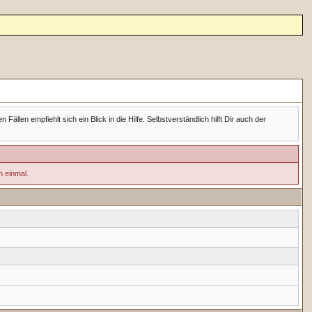
en empfiehlt sich ein Blick in die Hilfe. Selbstverständlich hilft Dir auch der
h einmal.