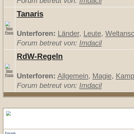
Forum betreut von:
Imdacil
Tanaris
Unterforen:
Länder
,
Leute
,
Weltans
Forum betreut von:
Imdacil
RdW-Regeln
Unterforen:
Allgemein
,
Magie
,
Kamp
Forum betreut von:
Imdacil
Drachendaemmerung
Forum