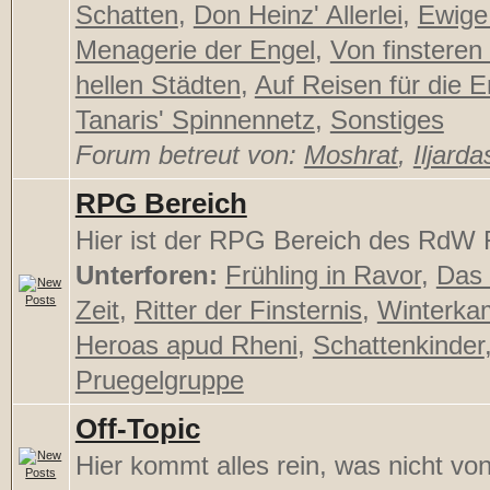
Schatten
,
Don Heinz' Allerlei
,
Ewige
Menagerie der Engel
,
Von finsteren
hellen Städten
,
Auf Reisen für die E
Tanaris' Spinnennetz
,
Sonstiges
Forum betreut von:
Moshrat
,
Iljarda
RPG Bereich
Hier ist der RPG Bereich des RdW F
Unterforen:
Frühling in Ravor
,
Das 
Zeit
,
Ritter der Finsternis
,
Winterka
Heroas apud Rheni
,
Schattenkinder
Pruegelgruppe
Off-Topic
Hier kommt alles rein, was nicht von