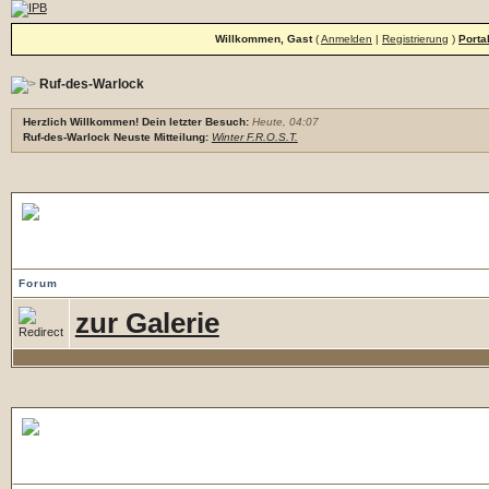
Willkommen, Gast
(
Anmelden
|
Registrierung
)
Porta
Ruf-des-Warlock
Herzlich Willkommen! Dein letzter Besuch:
Heute, 04:07
Ruf-des-Warlock Neuste Mitteilung:
Winter F.R.O.S.T.
Bildergallerie
Forum
zur Galerie
Allgemeines