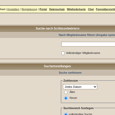
Gast
(
Anmelden
|
Registrierung
)
Portal
·
Datenschutz
·
Mitgliederkarte
·
Chat
·
Forenübersicht
Suche nach Schlüsselwörtern
Nach Mitgliedsname filtern (Angabe optio
Vollständiger Mitgliedsname
Sucheinstellungen
Suche verfeinern
Zeitfenster
Älter
Neuer
Suchbereich festlegen
vollständige Suche