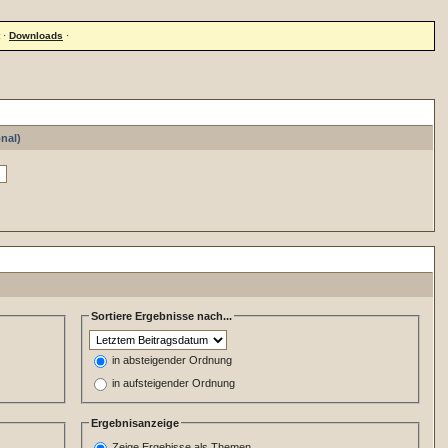
·
Downloads
·
nal)
Sortiere Ergebnisse nach...
in absteigender Ordnung
in aufsteigender Ordnung
Ergebnisanzeige
Zeige Ergebisse als Themen