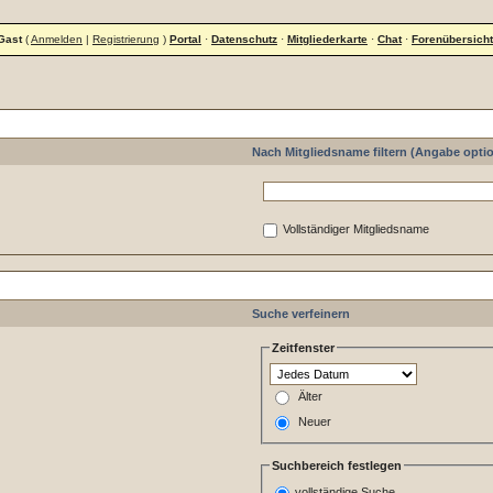
Gast
(
Anmelden
|
Registrierung
)
Portal
·
Datenschutz
·
Mitgliederkarte
·
Chat
·
Forenübersicht
Suche nach Schlüsselwörtern
Nach Mitgliedsname filtern (Angabe optio
Vollständiger Mitgliedsname
Sucheinstellungen
Suche verfeinern
Zeitfenster
Älter
Neuer
Suchbereich festlegen
vollständige Suche