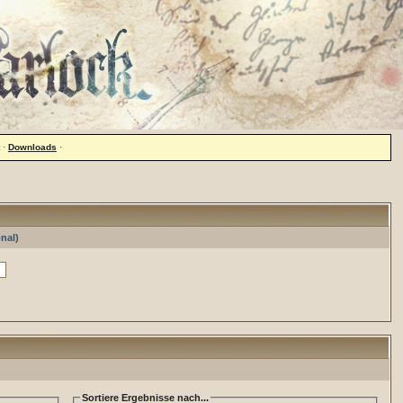
·
Downloads
·
nal)
Sortiere Ergebnisse nach...