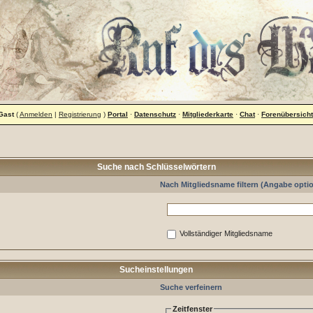
Gast
(
Anmelden
|
Registrierung
)
Portal
·
Datenschutz
·
Mitgliederkarte
·
Chat
·
Forenübersicht
Suche nach Schlüsselwörtern
Nach Mitgliedsname filtern (Angabe optio
Vollständiger Mitgliedsname
Sucheinstellungen
Suche verfeinern
Zeitfenster