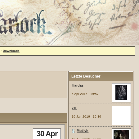
·
Downloads
·
Letzte Besucher
Iljardas
5 Apr 2016 - 19:57
ZIF
19 Jan 2016 - 15:36
Medivh
30 Apr