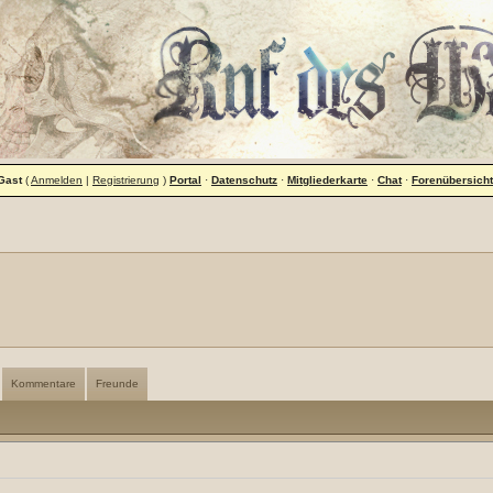
Gast
(
Anmelden
|
Registrierung
)
Portal
·
Datenschutz
·
Mitgliederkarte
·
Chat
·
Forenübersicht
Kommentare
Freunde