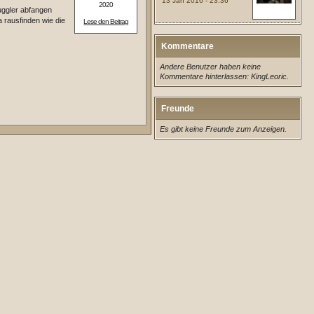
13 Jan 2016 - 23:36
2020
uggler abfangen
a rausfinden wie die
Lese den Beitrag
Kommentare
Andere Benutzer haben keine
Kommentare hinterlassen: KingLeoric.
Freunde
Es gibt keine Freunde zum Anzeigen.