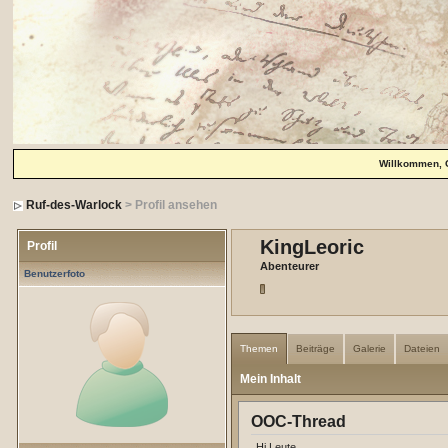
Willkommen, 
Ruf-des-Warlock
> Profil ansehen
KingLeoric
Profil
Abenteurer
Benutzerfoto
Themen
Beiträge
Galerie
Dateien
Mein Inhalt
OOC-Thread
Hi Leute,