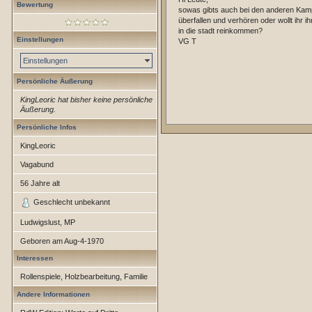
Bewertung
sowas gibts auch bei den anderen Kamp
überfallen und verhören oder wollt ihr 
in die stadt reinkommen?
Einstellungen
VG T
Einstellungen
Persönliche Äußerung
KingLeoric hat bisher keine persönliche
Äußerung.
Persönliche Infos
KingLeoric
Vagabund
56
Jahre alt
Geschlecht unbekannt
Ludwigslust, MP
Geboren am
Aug-4-1970
Interessen
Rollenspiele, Holzbearbeitung, Familie
Andere Informationen