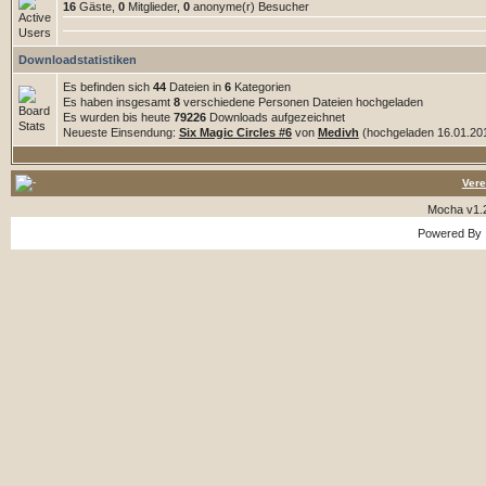
16
Gäste,
0
Mitglieder,
0
anonyme(r) Besucher
Downloadstatistiken
Es befinden sich
44
Dateien in
6
Kategorien
Es haben insgesamt
8
verschiedene Personen Dateien hochgeladen
Es wurden bis heute
79226
Downloads aufgezeichnet
Neueste Einsendung:
Six Magic Circles #6
von
Medivh
(hochgeladen 16.01.201
Vere
Mocha v1.
Powered By