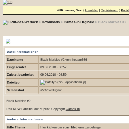
Willkommen, Gast
(
Anmelden
|
Registrierung
)
Porta
Ruf-des-Warlock
>
Downloads
>
Games-In Orginale
> Black Marbles #2
Black Marbles #2
Dateiinformationen
Dateiname
Black Marbles #2 von
firegate666
Eingesendet
09.06.2010 - 08:57
Zuletzt bearbeitet
09.06.2010 - 08:59
(zip - application/zip)
Dateityp
Screenshot
Nicht verfügbar
Black Marbles #2
Das RDW Fanzine, out-of-print, Copyright
Games-In
Andere Informationen
Hilfe Thema
Hier klicken um zum Hilfethema zu gelangen