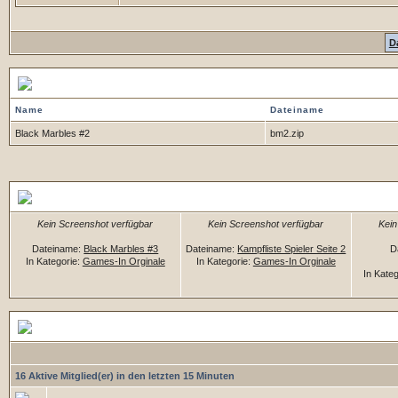
D
Gespeicherte Versionen
Name
Dateiname
Black Marbles #2
bm2.zip
Zufällige Dateien
Kein Screenshot verfügbar
Kein Screenshot verfügbar
Kein
Dateiname:
Black Marbles #3
Dateiname:
Kampfliste Spieler Seite 2
D
In Kategorie:
Games-In Orginale
In Kategorie:
Games-In Orginale
In Kate
Downloadstatistiken
16 Aktive Mitglied(er) in den letzten 15 Minuten