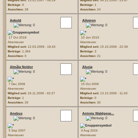
Mitglied seit:
13.01.2007 - 08:29
Mitglied seit:
04.12.2006 - 23:47
Beiträge:
0
Beiträge:
1
Ansichten:
28
Ansichten:
24
Aekold
Ailveron
17 Oct 2018
10 Jun 2010
Abenteurer
Abenteurer
Mitglied seit:
12.03.2009 - 19:43
Mitglied seit:
15.10.2006 - 22:39
Beiträge:
1,364
Beiträge:
3
Ansichten:
0
Ansichten:
21
Almâla Noldor
Alusia
7 Dec 2006
15 Oct 2006
Abenteurer
Abenteurer
Mitglied seit:
16.11.2006 - 02:27
Mitglied seit:
13.10.2006 - 11:43
Beiträge:
1
Beiträge:
0
Ansichten:
26
Ansichten:
30
Anebus
Antreju Waldgesp...
5 Sep 2007
4 Aug 2024
Abenteurer
Abenteurer