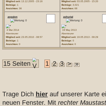
Mitglied seit:
13.12.2005 - 23:16
Mitglied seit:
03.05.2005 - 15:20
Beiträge:
1
Beiträge:
3,021
Ansichten:
36
Ansichten:
68
asgalon
ashurial
4 Mar 2014
19 May 2013
Abenteurer
Abenteurer
Mitglied seit:
23.05.2010 - 08:57
Mitglied seit:
19.05.2013 - 09:29
Beiträge:
1
Beiträge:
0
Ansichten:
0
Ansichten:
0
15 Seiten
1
2
3
>
»
Trage Dich
hier
auf unserer Karte e
neuen Fenster. Mit
rechter Maustast