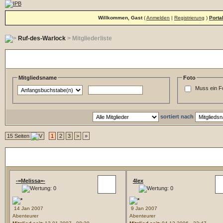
Willkommen, Gast
(
Anmelden
|
Registrierung
)
Porta
Ruf-des-Warlock
> Mitgliederliste
Such und Filteroptionen
Mitgliedsname
Foto
Muss ein F
sortiert nach
15 Seiten
1
2
3
>
»
Mitgliederliste
-=Melissa=-
4lex
14 Jan 2007
9 Jan 2007
Abenteurer
Abenteurer