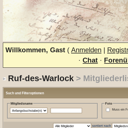
Willkommen, Gast
(
Anmelden
|
Regist
·
Chat
·
Forenü
Ruf-des-Warlock
> Mitgliederli
Such und Filteroptionen
Mitgliedsname
Foto
Muss ein F
sortiert nach