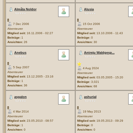
Almâla Noldor
Alusia
7 Dec 2006
15 Oct 2006
Abenteurer
Abenteurer
Mitglied seit:
16.11.2006 - 02:27
Mitglied seit:
13.10.2006 - 11:43
Beiträge:
1
Beiträge:
0
Ansichten:
26
Ansichten:
30
Anebus
Antreju Waldgesp...
5 Sep 2007
4 Aug 2024
Abenteurer
Abenteurer
Mitglied seit:
13.12.2005 - 23:16
Mitglied seit:
03.05.2005 - 15:20
Beiträge:
1
Beiträge:
3,021
Ansichten:
36
Ansichten:
68
asgalon
ashurial
4 Mar 2014
19 May 2013
Abenteurer
Abenteurer
Mitglied seit:
23.05.2010 - 08:57
Mitglied seit:
19.05.2013 - 09:29
Beiträge:
1
Beiträge:
0
Ansichten:
0
Ansichten:
0