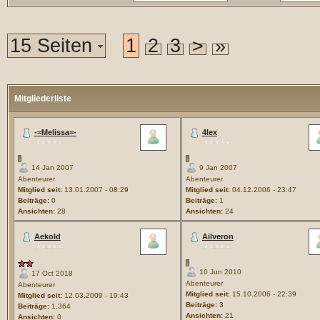
15 Seiten
1
2
3
>
»
Mitgliederliste
-=Melissa=-
4lex
14 Jan 2007
9 Jan 2007
Abenteurer
Abenteurer
Mitglied seit:
13.01.2007 - 08:29
Mitglied seit:
04.12.2006 - 23:47
Beiträge:
0
Beiträge:
1
Ansichten:
28
Ansichten:
24
Aekold
Ailveron
10 Jun 2010
17 Oct 2018
Abenteurer
Abenteurer
Mitglied seit:
15.10.2006 - 22:39
Mitglied seit:
12.03.2009 - 19:43
Beiträge:
3
Beiträge:
1,364
Ansichten:
21
Ansichten:
0